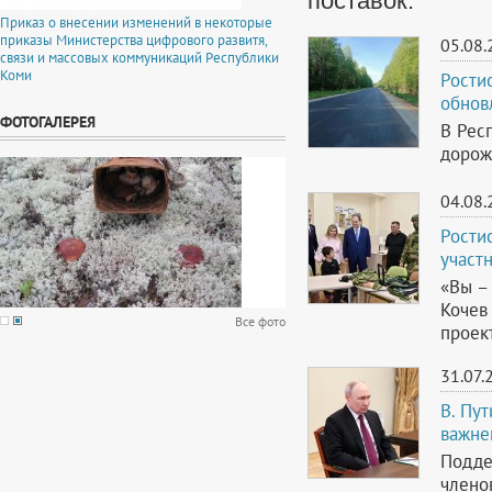
поставок.
Приказ о внесении изменений в некоторые
приказы Министерства цифрового развитя,
05.08.
связи и массовых коммуникаций Республики
Коми
Рости
обнов
ФОТОГАЛЕРЕЯ
В Рес
дорож
04.08.
Рости
участ
«Вы –
Кочев
Все фото
проек
31.07.
В. Пу
важне
Подде
члено