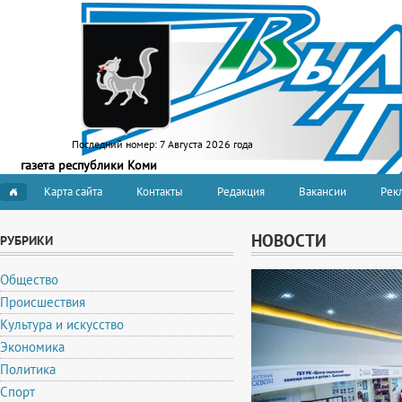
Последний номер:
7 Августа 2026 года
газета республики Коми
Карта сайта
Контакты
Редакция
Вакансии
Рекл
НОВОСТИ
РУБРИКИ
Общество
Происшествия
Культура и искусство
Экономика
Политика
Спорт