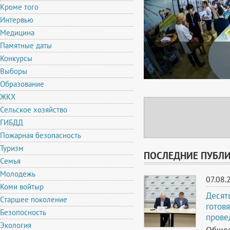
Кроме того
Интервью
Медицина
Памятные даты
Конкурсы
Выборы
Образование
ЖКХ
Сельское хозяйство
ГИБДД
Пожарная безопасность
Туризм
ПОСЛЕДНИЕ ПУБЛ
Семья
Молодежь
07.08.
Коми войтыр
Десят
Старшее поколение
готов
Безопосность
прове
Экология
Общес