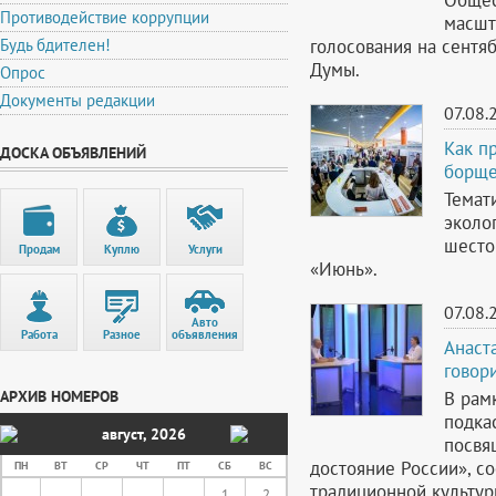
Противодействие коррупции
масшт
голосования на сентя
Будь бдителен!
Думы.
Опрос
Документы редакции
07.08.
Как п
ДОСКА ОБЪЯВЛЕНИЙ
борще
Темат
эколог
шесто
Продам
Куплю
Услуги
«Июнь».
07.08.
Авто
Работа
Разное
объявления
Анаст
говор
В рам
АРХИВ НОМЕРОВ
подкас
август
,
2026
посвя
достояние России», со
ПН
ВТ
СР
ЧТ
ПТ
СБ
ВС
традиционной культур
1
2