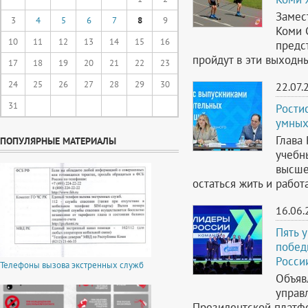
Замес
3
4
5
6
7
8
9
Коми 
10
11
12
13
14
15
16
предс
пройдут в эти выходн
17
18
19
20
21
22
23
24
25
26
27
28
29
30
22.07.
31
Рости
умных
Глава
ПОПУЛЯРНЫЕ МАТЕРИАЛЫ
учебн
высше
остаться жить и работ
16.06.
Пять 
побед
Росси
Телефоны вызова экстренных служб
Объяв
управ
Президентской платфо