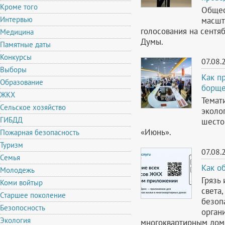
Кроме того
Общес
Интервью
масшт
голосования на сентя
Медицина
Думы.
Памятные даты
Конкурсы
07.08.
Выборы
Как п
Образование
борще
ЖКХ
Темат
Сельское хозяйство
эколог
ГИБДД
шесто
«Июнь».
Пожарная безопасность
Туризм
07.08.
Семья
Как о
Молодежь
Грязь 
Коми войтыр
света
Старшее поколение
безоп
Безопосность
орган
Экология
многоквартирным дом