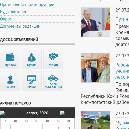
Противодействие коррупции
29.07.
Будь бдителен!
Путин
Опрос
Прези
Документы редакции
Кремл
созыв
ДОСКА ОБЪЯВЛЕНИЙ
деяте
23.07.
Рабоч
Продам
Куплю
Услуги
учени
лесоп
По по
Авто
Работа
Разное
объявления
Гольд
Республики Коми Ром
Княжпогостский район
АРХИВ НОМЕРОВ
август
,
2026
23.07.
ПН
ВТ
СР
ЧТ
ПТ
СБ
ВС
Музык
Коми 
1
2