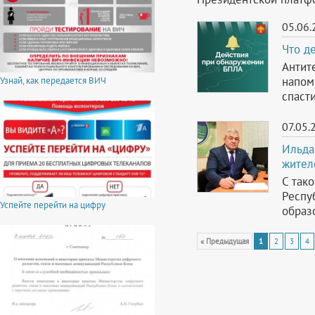
05.06.
Что д
Антит
напом
Узнай, как передается ВИЧ
спаст
07.05.
Ильда
жител
С так
Респу
Успейте перейти на цифру
образ
« Предыдущая
1
2
3
4