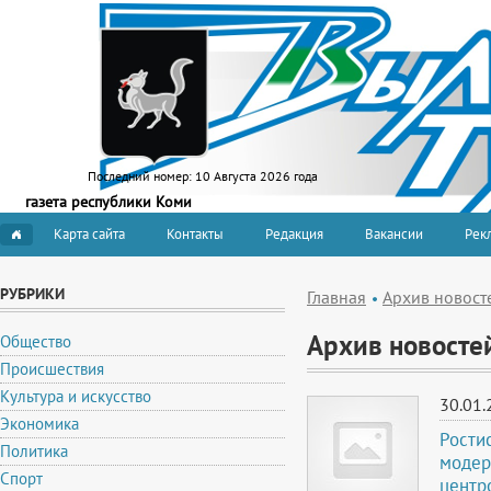
Последний номер:
10 Августа 2026 года
газета республики Коми
Карта сайта
Контакты
Редакция
Вакансии
Рекл
РУБРИКИ
Главная
Архив новост
Архив новосте
Общество
Происшествия
Культура и искусство
30.01.
Экономика
Рости
Политика
модер
Спорт
центр