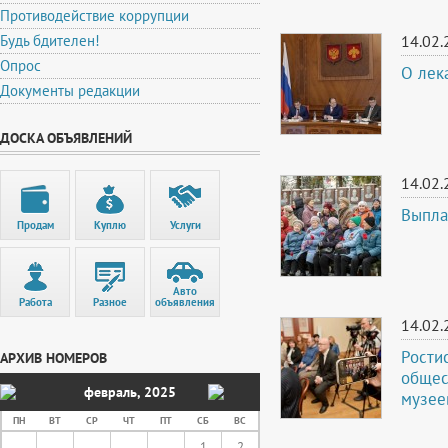
Противодействие коррупции
Будь бдителен!
14.02.
Опрос
О лек
Документы редакции
ДОСКА ОБЪЯВЛЕНИЙ
14.02.
Выпла
Продам
Куплю
Услуги
Авто
Работа
Разное
объявления
14.02.
Рости
АРХИВ НОМЕРОВ
общес
февраль
,
2025
музее
ПН
ВТ
СР
ЧТ
ПТ
СБ
ВС
1
2