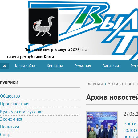
Последний номер:
6 Августа 2026 года
газета республики Коми
Карта сайта
Контакты
Редакция
Вакансии
Рекл
РУБРИКИ
Главная
Архив новост
Архив новосте
Общество
Происшествия
Культура и искусство
27.05.
Экономика
Рости
Политика
голос
Спорт
челов