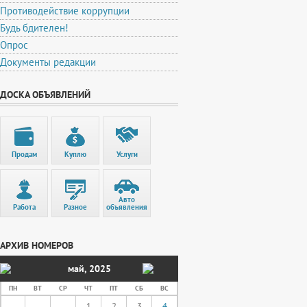
Противодействие коррупции
Будь бдителен!
Опрос
Документы редакции
ДОСКА ОБЪЯВЛЕНИЙ
Продам
Куплю
Услуги
Авто
Работа
Разное
объявления
АРХИВ НОМЕРОВ
май
,
2025
ПН
ВТ
СР
ЧТ
ПТ
СБ
ВС
1
2
3
4