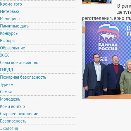
Кроме того
В рег
Интервью
депут
реготделения, врио гл
Медицина
Памятные даты
Конкурсы
Выборы
Образование
ЖКХ
Сельское хозяйство
ГИБДД
Пожарная безопасность
Туризм
Семья
Молодежь
Коми войтыр
Старшее поколение
Безопосность
Экология