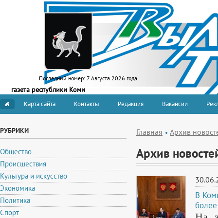
Последний номер:
7 Августа 2026 года
газета республики Коми
Карта сайта
Контакты
Редакция
Вакансии
Рекл
РУБРИКИ
Главная
Архив новост
Архив новосте
Общество
Происшествия
Культура и искусство
30.06.
Экономика
В Ком
Политика
более
Спорт
На з