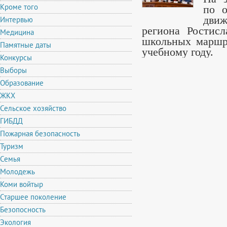
Кроме того
по о
движ
Интервью
региона Ростисл
Медицина
школьных маршр
Памятные даты
учебному году.
Конкурсы
Выборы
Образование
ЖКХ
Сельское хозяйство
ГИБДД
Пожарная безопасность
Туризм
Семья
Молодежь
Коми войтыр
Старшее поколение
Безопосность
Экология