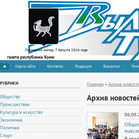
Последний номер:
7 Августа 2026 года
газета республики Коми
Карта сайта
Контакты
Редакция
Вакансии
Рекл
РУБРИКИ
Главная
Архив новост
Архив новосте
Общество
Происшествия
Культура и искусство
06.09.
Экономика
Общес
Политика
макси
Спорт
В мун