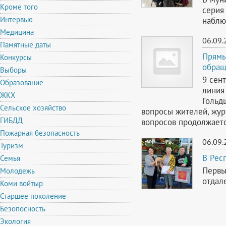
Кроме того
серия
Интервью
наблю
Медицина
06.09.
Памятные даты
Прямы
Конкурсы
обращ
Выборы
9 сен
Образование
линия
ЖКХ
Гольд
Сельское хозяйство
вопросы жителей, жур
ГИБДД
вопросов продолжаетс
Пожарная безопасность
06.09.
Туризм
В Рес
Семья
Первы
Молодежь
отдал
Коми войтыр
Старшее поколение
Безопосность
Экология