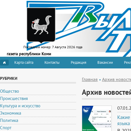
Последний номер:
7 Августа 2026 года
газета республики Коми
Карта сайта
Контакты
Редакция
Вакансии
Рекл
РУБРИКИ
Главная
Архив новост
Архив новосте
Общество
Происшествия
Культура и искусство
07.01.
Экономика
Какие
Политика
языка
Спорт
В 202