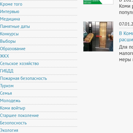
Кроме того
Коми 
Интервью
попул
Медицина
07.01.
Памятные даты
В Ком
Конкурсы
расши
Выборы
Для п
Образование
малог
ЖКХ
меры 
Сельское хозяйство
ГИБДД
Пожарная безопасность
Туризм
Семья
Молодежь
Коми войтыр
Старшее поколение
Безопосность
Экология