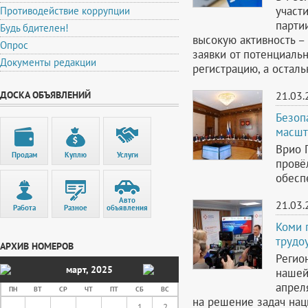
участ
Противодействие коррупции
парти
Будь бдителен!
высокую активность –
Опрос
заявки от потенциаль
Документы редакции
регистрацию, а остал
ДОСКА ОБЪЯВЛЕНИЙ
21.03.
Безоп
масшт
Врио 
Продам
Куплю
Услуги
провё
обесп
Авто
21.03.
Работа
Разное
объявления
Коми 
трудо
АРХИВ НОМЕРОВ
Регио
март
,
2025
нашей 
апрел
ПН
ВТ
СР
ЧТ
ПТ
СБ
ВС
на решение задач нац
1
2