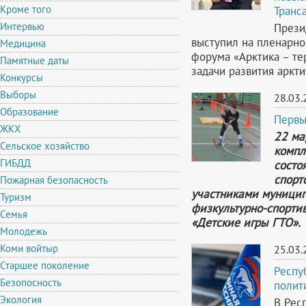
Кроме того
Транс
Интервью
Прези
выступил на пленарно
Медицина
форума «Арктика – те
Памятные даты
задачи развития аркт
Конкурсы
Выборы
28.03.
Образование
Первы
ЖКХ
22 ма
Сельское хозяйство
компл
ГИБДД
состо
спорт
Пожарная безопасность
участниками муницип
Туризм
физкультурно-спортив
Семья
«Детские игры ГТО».
Молодежь
Коми войтыр
25.03.
Старшее поколение
Респу
Безопосность
полит
Экология
В Рес