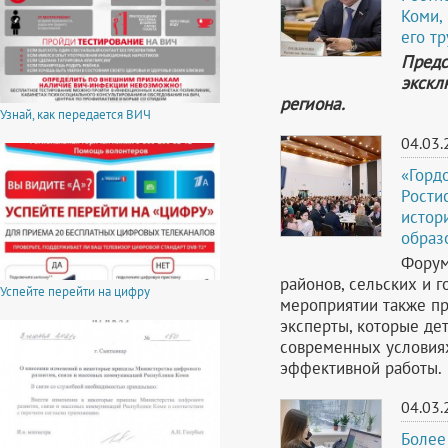
Коми, 
его т
Предс
экскл
региона.
Узнай, как передается ВИЧ
04.03.
«Горд
Рости
истор
образ
Форум
районов, сельских и 
Успейте перейти на цифру
мероприятии также п
эксперты, которые де
современных условия
эффективной работы.
04.03.
Более