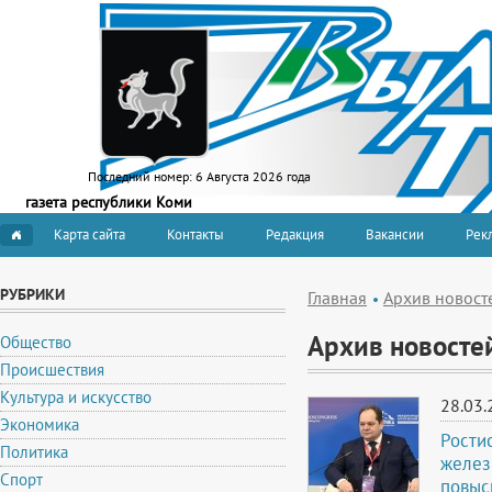
Последний номер:
6 Августа 2026 года
газета республики Коми
Карта сайта
Контакты
Редакция
Вакансии
Рекл
РУБРИКИ
Главная
Архив новост
Архив новосте
Общество
Происшествия
Культура и искусство
28.03.
Экономика
Рости
Политика
желез
Спорт
повыс