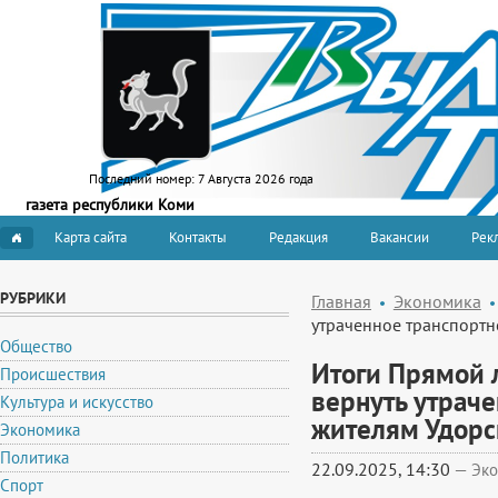
Последний номер:
7 Августа 2026 года
газета республики Коми
Карта сайта
Контакты
Редакция
Вакансии
Рекл
РУБРИКИ
Главная
Экономика
утраченное транспорт
Общество
Итоги Прямой 
Происшествия
вернуть утрач
Культура и искусство
жителям Удорс
Экономика
Политика
22.09.2025, 14:30
—
Эко
Спорт