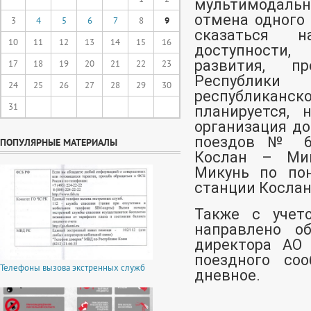
мультимодаль
отмена одного
3
4
5
6
7
8
9
сказаться н
10
11
12
13
14
15
16
доступности,
развития, п
17
18
19
20
21
22
23
Республик
24
25
26
27
28
29
30
республиканс
31
планируется, 
организация до
поездов № 67
ПОПУЛЯРНЫЕ МАТЕРИАЛЫ
Кослан – Мик
Микунь по по
станции Кослан
Также с учет
направлено о
директора АО 
поездного со
Телефоны вызова экстренных служб
дневное.