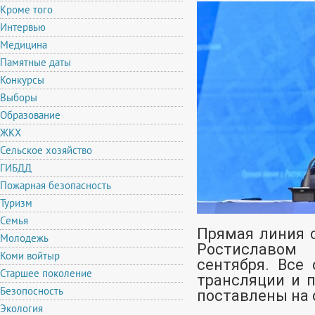
Кроме того
Интервью
Медицина
Памятные даты
Конкурсы
Выборы
Образование
ЖКХ
Сельское хозяйство
ГИБДД
Пожарная безопасность
Туризм
Семья
Прямая линия 
Молодежь
Ростиславом
Коми войтыр
сентября. Все
Старшее поколение
трансляции и п
Безопосность
поставлены на 
Экология