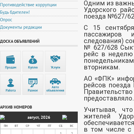
Одним из важны
Противодействие коррупции
Удорского рай
Будь бдителен!
поезда №627/6
Опрос
С 15 сентября
Документы редакции
пассажиров 
следования) со
ДОСКА ОБЪЯВЛЕНИЙ
№ 627/628 Сык
рейс в неделю
понедельникам
вторникам.
Продам
Куплю
Услуги
АО «ФПК» инфо
рейсов поезда
Авто
Правитель
Работа
Разное
объявления
предоставляло.
АРХИВ НОМЕРОВ
Учитывая, что
жителей Удо
август
,
2026
обеспечиваетс
ПН
ВТ
СР
ЧТ
ПТ
СБ
ВС
в том числе с
1
2