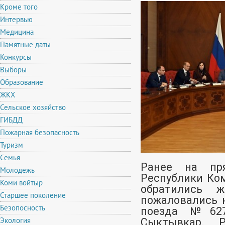
Кроме того
Интервью
Медицина
Памятные даты
Конкурсы
Выборы
Образование
ЖКХ
Сельское хозяйство
ГИБДД
Пожарная безопасность
Туризм
Семья
Ранее на пр
Молодежь
Республики Ком
Коми войтыр
обратились ж
Старшее поколение
пожаловались 
Безопосность
поезда №627
Экология
Сыктывкар. Р