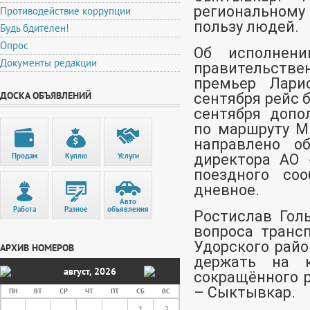
региональному
Противодействие коррупции
пользу людей.
Будь бдителен!
Опрос
Об исполнени
Документы редакции
правительстве
премьер Лари
ДОСКА ОБЪЯВЛЕНИЙ
сентября рейс 
сентября допо
по маршруту М
направлено о
Продам
Куплю
Услуги
директора АО 
поездного со
дневное.
Авто
Работа
Разное
объявления
Ростислав Гол
вопроса транс
Удорского райо
АРХИВ НОМЕРОВ
держать на к
август
,
2026
сокращённого 
– Сыктывкар.
ПН
ВТ
СР
ЧТ
ПТ
СБ
ВС
1
2