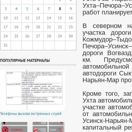
Ухта–Печора–У
3
4
5
6
7
8
9
работ планирует
10
11
12
13
14
15
16
В северном на
17
18
19
20
21
22
23
участка дорог
24
25
26
27
28
29
30
Кожмудор–Тыдо
31
Печора–Усинс
дороги Вогвазд
км. Предус
ПОПУЛЯРНЫЕ МАТЕРИАЛЫ
автомобильной
автодороги Сык
Нарьян-Мар про
Кроме того, за
Ухта автомобиль
участке автомо
от автомобильн
Телефоны вызова экстренных служб
Усинск-Нар
капитальный ре