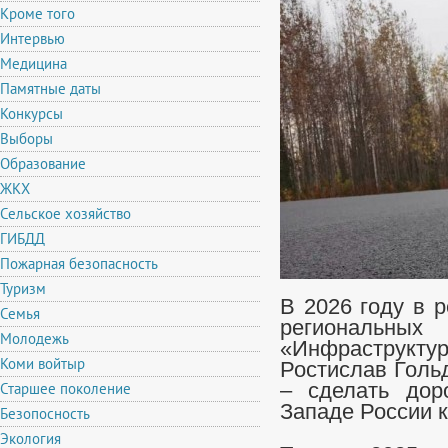
Кроме того
Интервью
Медицина
Памятные даты
Конкурсы
Выборы
Образование
ЖКХ
Сельское хозяйство
ГИБДД
Пожарная безопасность
Туризм
В 2026 году в 
Семья
региональ
Молодежь
«Инфраструкту
Коми войтыр
Ростислав Голь
Старшее поколение
– сделать дор
Западе России к
Безопосность
Экология