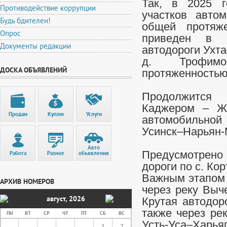
Так, в 2025 г
Противодействие коррупции
участков авто
Будь бдителен!
общей протяж
Опрос
приведен в н
Документы редакции
автодороги Ухта
д. Трофимо
ДОСКА ОБЪЯВЛЕНИЙ
протяженностью
Продолжится
Каджером – Же
Продам
Куплю
Услуги
автомобильной
Усинск–Нарьян-
Авто
Предусмотрен
Работа
Разное
объявления
дороги по с. Ко
Важным этапом 
АРХИВ НОМЕРОВ
через реку Выч
август
,
2026
Крутая автодор
также через ре
ПН
ВТ
СР
ЧТ
ПТ
СБ
ВС
Усть-Уса–Харь
1
2