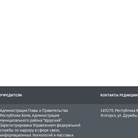
УЧРЕДИТЕЛИ
КОНТАКТЫ РЕДАКЦИИ
Администрация Главы и Правительства
169270, Республика К
Республики Коми, Администрация
Усогорск, ул. Дружбы, 
муниципального района "Удорский".
Зарегистрирована Управлением федеральной
службы по надзору в сфере связи,
информационных технологий и массовых