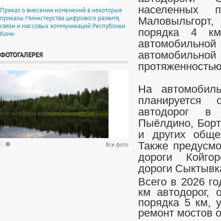
населенных п
Приказ о внесении изменений в некоторые
приказы Министерства цифрового развитя,
Маловыльгорт,
связи и массовых коммуникаций Республики
порядка 4 км
Коми
автомобильно
автомобиль
ФОТОГАЛЕРЕЯ
протяженностью
На автомобиль
планируется 
автодорог в 
Пыёлдино, Борт
и других обще
Также предусмо
Все фото
дороги Койго
дороги Сыктывк
Всего в 2026 г
км автодорог, 
порядка 5 км, 
ремонт мостов 