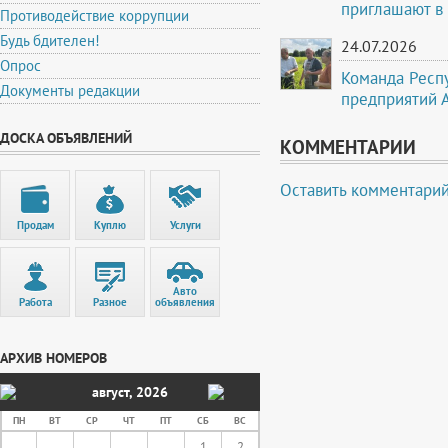
приглашают в
Противодействие коррупции
Будь бдителен!
24.07.2026
Опрос
Команда Респ
Документы редакции
предприятий 
ДОСКА ОБЪЯВЛЕНИЙ
КОММЕНТАРИИ
Оставить комментари
Продам
Куплю
Услуги
Авто
Работа
Разное
объявления
АРХИВ НОМЕРОВ
август
,
2026
ПН
ВТ
СР
ЧТ
ПТ
СБ
ВС
1
2