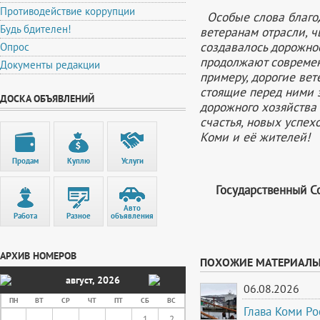
Противодействие коррупции
Особые слова благод
Будь бдителен!
ветеранам отрасли, 
создавалось дорожно
Опрос
продолжают современ
Документы редакции
примеру, дорогие вет
стоящие перед ними 
ДОСКА ОБЪЯВЛЕНИЙ
дорожного хозяйства 
счастья, новых успех
Коми и её жителей!
Продам
Куплю
Услуги
Государственный С
Авто
Работа
Разное
объявления
АРХИВ НОМЕРОВ
ПОХОЖИЕ МАТЕРИАЛ
август
,
2026
06.08.2026
ПН
ВТ
СР
ЧТ
ПТ
СБ
ВС
Глава Коми Ро
1
2