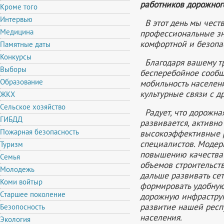
работников дорожног
Кроме того
Интервью
В этот день мы честв
Медицина
профессиональные зн
комфортной и безопа
Памятные даты
Конкурсы
Благодаря вашему тр
Выборы
бесперебойное сообщ
Образование
мобильность населен
культурные связи с д
ЖКХ
Сельское хозяйство
Радует, что дорожная
ГИБДД
развивается, активно
Пожарная безопасность
высокоэффективные р
специалистов. Модер
Туризм
повышению качества
Семья
объемов строительст
Молодежь
дальше развивать сет
Коми войтыр
формировать удобную
Старшее поколение
дорожную инфраструк
развитие нашей респ
Безопосность
населения.
Экология