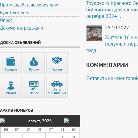
Трудового Красного З
Противодействие коррупции
библиотека для слепы
Будь бдителен!
октября 2024 г.
Опрос
25.10.2022
Документы редакции
Жители 16 мн
ДОСКА ОБЪЯВЛЕНИЙ
получили пере
года
КОММЕНТАРИИ
Продам
Куплю
Услуги
Оставить комментари
Авто
Работа
Разное
объявления
АРХИВ НОМЕРОВ
август
,
2026
ПН
ВТ
СР
ЧТ
ПТ
СБ
ВС
1
2