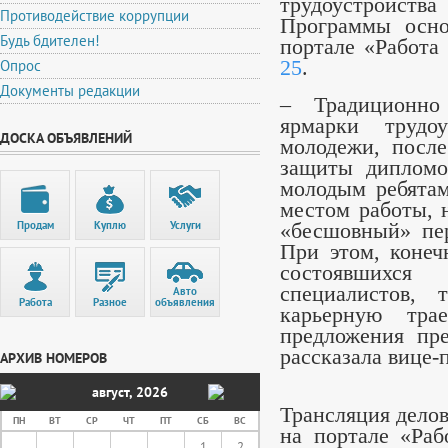
трудоустройст
Противодействие коррупции
Программы осно
Будь бдителен!
портале «Работа
Опрос
25
.
Документы редакции
– Традиционно
ярмарки трудо
ДОСКА ОБЪЯВЛЕНИЙ
молодежи, посл
защиты дипломо
молодым ребятам
местом работы, н
Продам
Куплю
Услуги
«бесшовный» пер
При этом, конеч
состоявшихс
специалистов,
Авто
Работа
Разное
объявления
карьерную тра
предложения пр
рассказала вице-
АРХИВ НОМЕРОВ
август
,
2026
Трансляция дело
ПН
ВТ
СР
ЧТ
ПТ
СБ
ВС
на портале «Раб
1
2