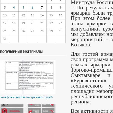
Минтруда России
– По результата
3
4
5
6
7
8
9
ярмарки были тр
10
11
12
13
14
15
16
При этом более 
этапа ярмарки 
17
18
19
20
21
22
23
выпускники вуз
24
25
26
27
28
29
30
мы добавляем но
мероприятий, – 
31
Котяков.
ПОПУЛЯРНЫЕ МАТЕРИАЛЫ
Для гостей ярма
своя программа м
рамках ярмарки
Торгово-промыш
Сыктывкаре и 
«Буревестник
технического у
площадки меропр
республиканского
Телефоны вызова экстренных служб
региона.
Все активности 