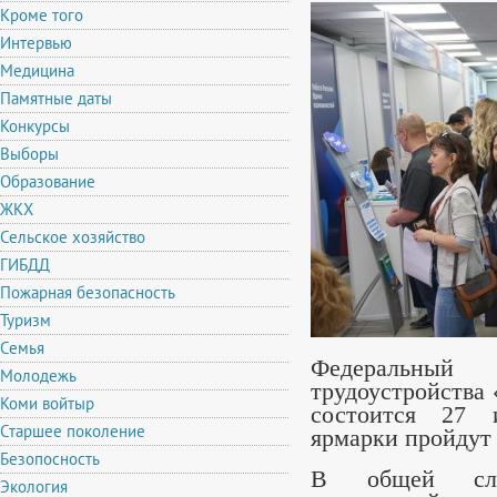
Кроме того
Интервью
Медицина
Памятные даты
Конкурсы
Выборы
Образование
ЖКХ
Сельское хозяйство
ГИБДД
Пожарная безопасность
Туризм
Семья
Федеральный
Молодежь
трудоустройства
Коми войтыр
состоится 27 
Старшее поколение
ярмарки пройдут 
Безопосность
В общей слож
Экология