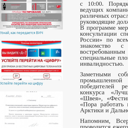
с
10:00
. Поряд
ведущих компани
различных отрасл
руководящие дол
В программе мер
Узнай, как передается ВИЧ
консультации сп
России» по все
знакомство с
востребованным
специальные пло
инвалидностью.
Заметными соб
промышленной
Успейте перейти на цифру
победителей ре
конкурса «Луч
«Швея», «Фести
«Пора работать 
Арктики и Дальне
Напомним, Всер
проводится ежег