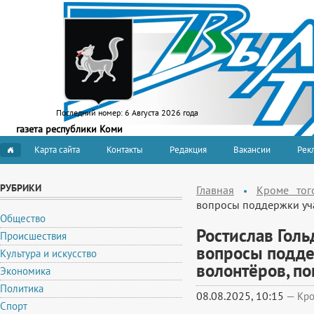
Последний номер:
6 Августа 2026 года
газета республики Коми
Карта сайта
Контакты
Редакция
Вакансии
Рекл
РУБРИКИ
Главная
Кроме тог
вопросы поддержки уч
Общество
Ростислав Гол
Происшествия
вопросы подде
Культура и искусство
волонтёров, п
Экономика
Политика
08.08.2025, 10:15
—
Кро
Спорт