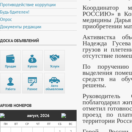
Противодействие коррупции
Координатор 
Будь бдителен!
РОССИЮ» в Коми
Опрос
медицины Дарья
приобретении ма
Документы редакции
Активистка объ
ДОСКА ОБЪЯВЛЕНИЙ
Надежда Гусева
грузов и плетен
отсутствие помещ
По поручению 
Продам
Куплю
Услуги
выделения поме
средств на обу
решены.
Авто
Работа
Разное
объявления
Руководител
поблагодарил жи
АРХИВ НОМЕРОВ
отметил готовно
проезд по плат
август
,
2026
территории Росси
ПН
ВТ
СР
ЧТ
ПТ
СБ
ВС
Герой России
1
2