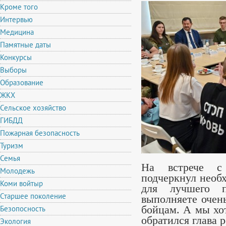
Кроме того
Интервью
Медицина
Памятные даты
Конкурсы
Выборы
Образование
ЖКХ
Сельское хозяйство
ГИБДД
Пожарная безопасность
Туризм
Семья
На встрече с 
Молодежь
подчеркнул необ
Коми войтыр
для лучшего п
Старшее поколение
выполняете очен
Безопосность
бойцам. А мы хо
обратился глава р
Экология