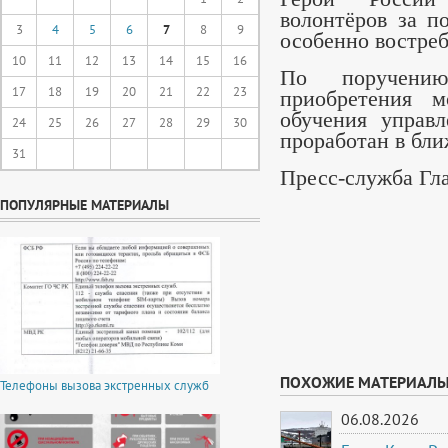
волонтёров за п
3
4
5
6
7
8
9
особенно востре
10
11
12
13
14
15
16
По поручению
17
18
19
20
21
22
23
приобретения 
обучения управ
24
25
26
27
28
29
30
проработан в бл
31
Пресс-служба Гл
ПОПУЛЯРНЫЕ МАТЕРИАЛЫ
Оценили
4
человека
ПОХОЖИЕ МАТЕРИАЛ
Телефоны вызова экстренных служб
06.08.2026