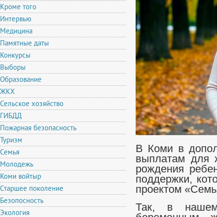
Кроме того
Интервью
Медицина
Памятные даты
Конкурсы
Выборы
Образование
ЖКХ
Сельское хозяйство
ГИБДД
Пожарная безопасность
Туризм
В Коми в допо
Семья
выплатам для 
Молодежь
рождения ребен
Коми войтыр
поддержки, кот
Старшее поколение
проектом «Семь
Безопосность
Так, в нашем
Экология