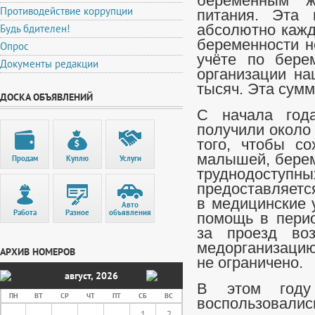
беременным ж
Противодействие коррупции
питания. Эта 
Будь бдителен!
абсолютно кажд
беременности н
Опрос
учёте по бере
Документы редакции
организации на
тысяч. Эта сум
ДОСКА ОБЪЯВЛЕНИЙ
С начала года
получили около
того, чтобы с
малышей, берем
Продам
Куплю
Услуги
труднодос
предоставляетс
в медицинские 
Авто
Работа
Разное
объявления
помощь в перио
за проезд во
медорганизацию
АРХИВ НОМЕРОВ
не ограничено.
август
,
2026
В этом году
ПН
ВТ
СР
ЧТ
ПТ
СБ
ВС
воспользовал
1
2