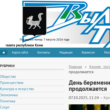
Последний номер:
7 Августа 2026 года
газета республики Коми
Карта сайта
Контакты
Редакция
Вакансии
Рекл
РУБРИКИ
Главная
Кроме тог
продолжается
Общество
День беременн
Происшествия
продолжается
Культура и искусство
Экономика
07.10.2025, 11:24
—
Кро
Политика
Спорт