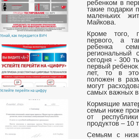
ребенком в пер
такие подарки 
маленьких жи
Майкова.
Кроме того, 
Узнай, как передается ВИЧ
первого, а та
ребенка се
региональный 
сегодня - 300 т
первый ребенок
лет, то в это
положен в раз
могут расходов
Успейте перейти на цифру
самых важных в
Кормящие матер
семьи ниже про
от республик
продуктов – 10 
Семьям с низк