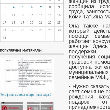
женщин из труд
сообщила исп
3
4
5
6
7
8
9
труда, занятос
10
11
12
13
14
15
16
Коми Татьяна М
17
18
19
20
21
22
23
Она также на
24
25
26
27
28
29
30
который дейст
помощи семье
31
работает консу
женщин. Здесь 
ПОПУЛЯРНЫЕ МАТЕРИАЛЫ
поддержки, в
получения соци
правовой помощ
доступна жите
муниципальны
семейные МФЦ.
- Нужно сказат
свет семья не о
Телефоны вызова экстренных служб
рождения кажд
подарок о
принадлежнос