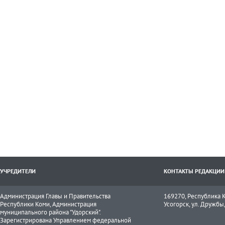
УЧРЕДИТЕЛИ
КОНТАКТЫ РЕДАКЦИИ
Администрация Главы и Правительства
169270, Республика К
Республики Коми, Администрация
Усогорск, ул. Дружбы, 
муниципального района "Удорский".
Зарегистрирована Управлением федеральной