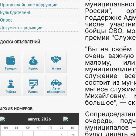
муниципальног
Противодействие коррупции
России", о
Будь бдителен!
поддержке Адм
Опрос
числе участн
Документы редакции
бойцы СВО, мо
премии "Служен
ДОСКА ОБЪЯВЛЕНИЙ
"Вы на своём 
очень важную
малому, ил
муниципалитет
Продам
Куплю
Услуги
служение все
состоит из мун
мы все служим.
Авто
Работа
Разное
объявления
Михайловну:
большое", — ск
АРХИВ НОМЕРОВ
Сопредседател
август
,
2026
очередь, под
муниципалов —
ПН
ВТ
СР
ЧТ
ПТ
СБ
ВС
будут делать в
1
2