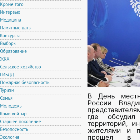
Кроме того
Интервью
Медицина
Памятные даты
Конкурсы
Выборы
Образование
ЖКХ
Сельское хозяйство
ГИБДД
Пожарная безопасность
Туризм
В День местн
Семья
России Влад
Молодежь
представителя
Коми войтыр
где обсудил
Старшее поколение
территорий, и
Безопосность
жителями и п
прошел в р
Экология