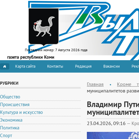
Последний номер:
7 Августа 2026 года
газета республики Коми
Карта сайта
Контакты
Редакция
Вакансии
Рекл
РУБРИКИ
Главная
Кроме т
муниципалитетов разви
Общество
Владимир Пути
Происшествия
муниципалитет
Культура и искусство
Экономика
23.04.2026, 09:16
—
Кро
Политика
Спорт