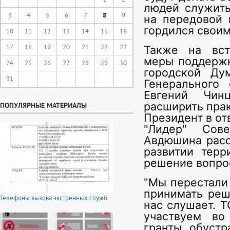
людей служить
3
4
5
6
7
8
9
на передовой 
гордился своим
10
11
12
13
14
15
16
17
18
19
20
21
22
23
Также на вст
меры поддержк
24
25
26
27
28
29
30
городской Ду
31
Генерального 
Евгений Чин
расширить прак
ПОПУЛЯРНЫЕ МАТЕРИАЛЫ
Президент в от
"Лидер" Сов
Авдюшина расс
развитии терр
решение вопрос
"Мы перестали
принимать реш
Телефоны вызова экстренных служб
нас слушает. 
участвуем во
гранты, обустр