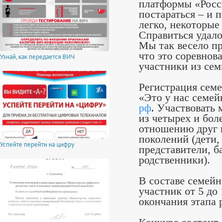
платформы «Росс
постараться – и п
легко, некоторые
Справиться удало
Мы так весело пр
что это соревнова
Узнай, как передается ВИЧ
участники из се
Регистрация семе
«Это у нас семей
рф
.
Участвовать 
из четырех и бол
отношению друг к
поколений (дети,
Успейте перейти на цифру
представители, 
родственники).
В составе семей
участник от 5 до
окончания этапа 