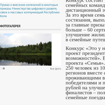
Конкурс состоит 
семейных команд,
Приказ о внесении изменений в некоторые
приказы Министерства цифрового развитя,
дистанционный э
связи и массовых коммуникаций Республики
За это время се
Коми
состязания, выпо
за главные призы
ФОТОГАЛЕРЕЯ
больше – 60 серт
улучшение жилищ
в семейные путеш
Конкурс «Это у 
проект президент
возможностей». В
проекта «Семья».
250 человек из 1
Все фото
регионов вместе 
проживающими в 
победителями и 
рублей на улучш
финалистов – пол
семейные поездки