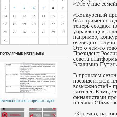
«Это у нас семей
3
4
5
6
7
8
9
«Конкурсный при
10
11
12
13
14
15
16
был применен в 
17
18
19
20
21
22
23
теперь создают н
управленцев, а д
24
25
26
27
28
29
30
например, конкур
31
очевидно получил
Это о чем-то гов
Президент России
ПОПУЛЯРНЫЕ МАТЕРИАЛЫ
совета платформ
Владимир Путин
В прошлом сезоне
президентской п
возможностей» пр
жителей Коми, эт
финалистами про
Телефоны вызова экстренных служб
поселка Объячево
«Конечно, на кон