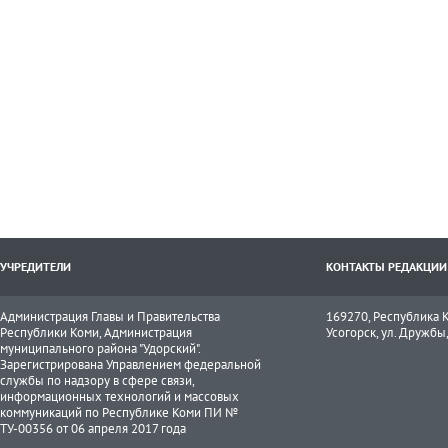
УЧРЕДИТЕЛИ
КОНТАКТЫ РЕДАКЦИИ
Администрация Главы и Правительства
169270, Республика К
Республики Коми, Администрация
Усогорск, ул. Дружбы, 
муниципального района "Удорский".
Зарегистрирована Управлением федеральной
службы по надзору в сфере связи,
информационных технологий и массовых
коммуникаций по Республике Коми ПИ №
ТУ-00356 от 06 апреля 2017 года