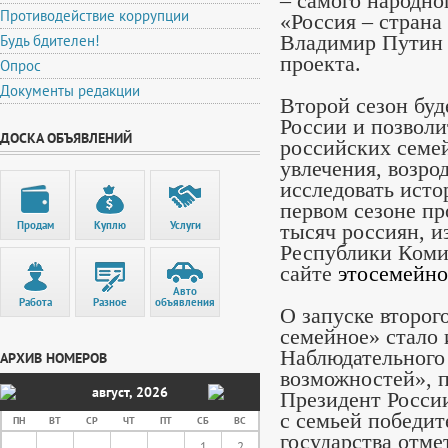
– самого народно
Противодействие коррупции
«Россия – страна
Будь бдителен!
Владимир Путин 
проекта.
Опрос
Документы редакции
Второй сезон буд
России и позвол
ДОСКА ОБЪЯВЛЕНИЙ
российских семе
увлечения, возро
исследовать исто
первом сезоне пр
Продам
Куплю
Услуги
тысяч россиян, и
Республики Коми
сайте
этосемейно
Авто
Работа
Разное
объявления
О запуске второг
семейное» стало 
Наблюдательного 
АРХИВ НОМЕРОВ
возможностей», п
август
,
2026
Президент Росси
с семьей победит
ПН
ВТ
СР
ЧТ
ПТ
СБ
ВС
государства отм
1
2