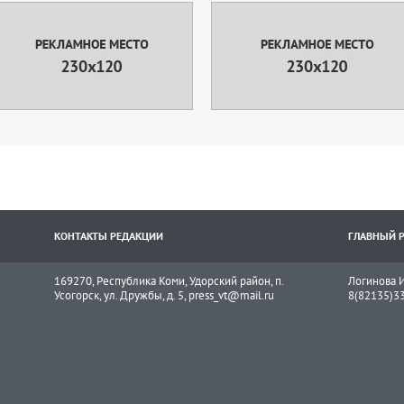
КОНТАКТЫ РЕДАКЦИИ
ГЛАВНЫЙ 
169270, Республика Коми, Удорский район, п.
Логинова И
Усогорск, ул. Дружбы, д. 5, press_vt@mail.ru
8(82135)3