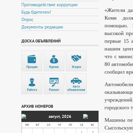
Противодействие коррупции
«Жители да
Будь бдителен!
Коми долж
Опрос
помощью. 
Документы редакции
высокой пр
первые 15 а
ДОСКА ОБЪЯВЛЕНИЙ
нашим цент
что с минис
80 автомоби
Продам
Куплю
Услуги
сообщил вр
Автомобил
Авто
Работа
Разное
объявления
оказывающи
учреждени
АРХИВ НОМЕРОВ
городского 
август
,
2026
Машины пер
ПН
ВТ
СР
ЧТ
ПТ
СБ
ВС
Сысольск
1
2