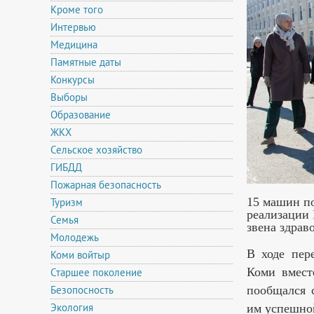
Кроме того
Интервью
Медицина
Памятные даты
Конкурсы
Выборы
Образование
ЖКХ
Сельское хозяйство
ГИБДД
Пожарная безопасность
15 машин п
Туризм
реализации
Семья
звена здрав
Молодежь
В ходе пер
Коми войтыр
Коми вмест
Старшее поколение
Безопосность
пообщался 
Экология
им успешно