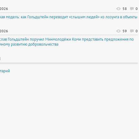
.2026
58
0
кая модель: как Гольдштейн переводит «слышим людей» из лозунга в объекты
.2026
59
0
слав Гольдштейн поручил Минмолодёжи Коми представить предложения по
мному развитию добровольчества
И
тарий