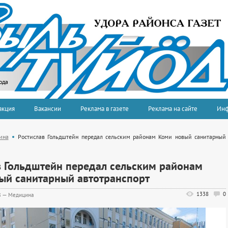
ода
акция
Вакансии
Реклама в газете
Реклама на сайте
Ин
ина
Ростислав Гольдштейн передал сельским районам Коми новый санитарный
в Гольдштейн передал сельским районам
ый санитарный автотранспорт
1338
0
8
—
Медицина