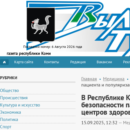
Последний номер:
6 Августа 2026 года
газета республики Коми
Карта сайта
Контакты
Редакция
Вакансии
Рекл
РУБРИКИ
Главная
Медицина
пациента и популяриза
Общество
В Республике 
Происшествия
безопасности 
Культура и искусство
центров здоро
Экономика
Политика
15.09.2025, 12:32
—
Ме
Спорт