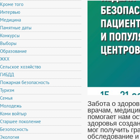
Кроме того
Интервью
Медицина
Памятные даты
Конкурсы
Выборы
Образование
ЖКХ
Сельское хозяйство
ГИБДД
Пожарная безопасность
Туризм
Семья
Забота о здоров
Молодежь
врачам, медицин
Коми войтыр
помогает нам о
Старшее поколение
здоровья созда
Безопосность
мог получить гр
обследование и 
Экология