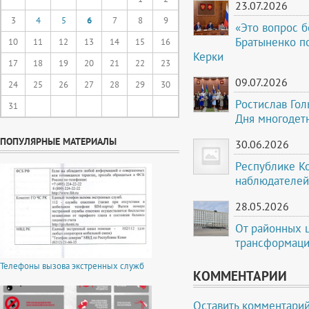
23.07.2026
3
4
5
6
7
8
9
«Это вопрос б
Братыненко по
10
11
12
13
14
15
16
Керки
17
18
19
20
21
22
23
09.07.2026
24
25
26
27
28
29
30
Ростислав Го
31
Дня многодет
ПОПУЛЯРНЫЕ МАТЕРИАЛЫ
30.06.2026
Республике К
наблюдателей
28.05.2026
От районных 
трансформаци
Телефоны вызова экстренных служб
КОММЕНТАРИИ
Оставить комментари