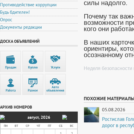
силы надолго.
Противодействие коррупции
Будь бдителен!
Почему так важ
Опрос
возможности пр
Документы редакции
кого они работа
ДОСКА ОБЪЯВЛЕНИЙ
В наших карточк
ориентиры, кото
осознанному от
Продам
Куплю
Услуги
Неделя безопасности 
Авто
Работа
Разное
объявления
ПОХОЖИЕ МАТЕРИАЛ
АРХИВ НОМЕРОВ
05.08.2026
август
,
2026
Ростислав Го
дорог в респу
ПН
ВТ
СР
ЧТ
ПТ
СБ
ВС
1
2