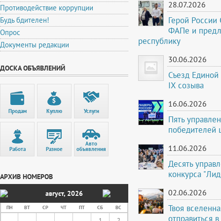
28.07.2026
Противодействие коррупции
Герой России
Будь бдителен!
ФАПе и предл
Опрос
республику
Документы редакции
30.06.2026
ДОСКА ОБЪЯВЛЕНИЙ
Съезд Единой 
IX созыва
16.06.2026
Продам
Куплю
Услуги
Пять управле
победителей 
Авто
11.06.2026
Работа
Разное
объявления
Десять управ
конкурса "Лид
АРХИВ НОМЕРОВ
02.06.2026
август
,
2026
Твоя вселенна
ПН
ВТ
СР
ЧТ
ПТ
СБ
ВС
отправиться в
1
2