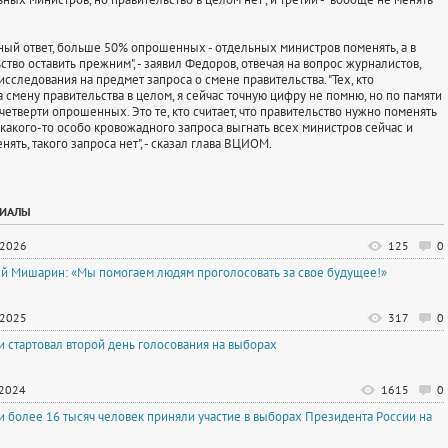
й ответ, больше 50% опрошенных - отдельных министров поменять, а в
тво оставить прежним", - заявил Федоров, отвечая на вопрос журналистов,
сследования на предмет запроса о смене правительства. "Тех, кто
 смену правительства в целом, я сейчас точную цифру не помню, но по памяти
четверти опрошенных. Это те, кто считает, что правительство нужно поменять
 какого-то особо кровожадного запроса выгнать всех министров сейчас и
нять, такого запроса нет", - сказал глава ВЦИОМ.
РИАЛЫ
.2026
125
0
й Мишарин: «Мы помогаем людям проголосовать за свое будущее!»
.2025
317
0
и стартовал второй день голосования на выборах
.2024
1615
0
и более 16 тысяч человек приняли участие в выборах Президента России на