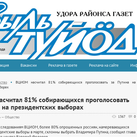
года
акция
Вакансии
Реклама в газете
Реклама на сайте
Ин
ство
ВЦИОМ насчитал 81% собирающихся проголосовать за Путина на
борах
считал 81% собирающихся проголосовать
а на президентских выборах
1367
0
6
—
Общество
сследованиям ВЦИОМ, более 80% опрошенных россиян, намеревающихся
дентские выборы в марте, склонны выбрать Владимира Путина, сообщил глава
о центра Валерий Федоров.