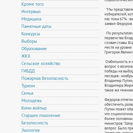
Кроме того
"Мы представляем
Интервью
избирателей, кот
Медицина
нас пока 67% - в
заявил Федоров 
Памятные даты
По результатам 
Конкурсы
первенства Влад
Выборы
словам главы ВЦ
месте на уровне 
Образование
Григория Явлинск
ЖКХ
Стабильность и 
Сельское хозяйство
вопрос о возмож
ГИБДД
победы на выбор
месяцев - ноябрь,
Пожарная безопасность
Владимир Путин, 
Туризм
Владимира Жирин
такое же мнение 
Семья
Федоров отметил
Молодежь
обеспечить разв
Коми войтыр
Путин может обес
что социологиче
Старшее поколение
более половины 
Безопосность
министров. "Запр
вопрос. Было пре
Экология
"поменять отдель