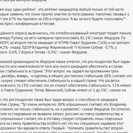
 еще один рейтинг - это рейтинг кандидатов, взятый только от той части
орые заявили, что точно примут участие (в голосовании). Напомню, таковых у
от эти 67% мы приняли за 100 и спросили: "А вы за кого будете голосовать?" -
на пресс-конференции в Москве.
данного опроса, выяснилось, что отмобилизованный электорат "отдает пальму
имиру Путину, за него намерено проголосовать 81,1%", сказал Федоров. По
ИОМ, на втором месте кандидат от КПРФ Павел Грудинин (7,6%) и на третьем
4,2% - лидер ЛДПР Владимир Жириновский. "У Ксении Собчак - 0,7%, у
ого- 0,6%, У Бориса Титова - 0,3%", - сказал Федоров.
никакой кровожадности Федоров также отметил, что респондентам был задан
ности или невозможности того или иного кандидата обеспечить в случае
ах стабильность в стране. "Этот вопрос мы задаем на протяжении трех
 декабрь, январь, - и картина, в общем, достаточно стабильная. 88% считают, что
скорее, сможет обеспечить стабильность в нашей стране. Что касается
овского, то 13% считают, что он сможет обеспечить стабильность. 11% имеют
о Павле Грудинине. Титов, Явлинский, Собчак имеют от 2 до 5%", - сказал он.
, что респондентам также был задан вопрос о способности кандидата
итие страны. "Тут очень интересно: 88% опрошенных считают, что Владимир
печить не только стабильность, но и развитие", - сказал Федоров. Он отметил,
ские исследования не выявили запрос россиян на смену правительства, и
опрошенных считает, что в отставку следует отправлять лишь отдельных
оса на смену правительства особого нет. Но мы специально задавали этот
дложено три варианта ответа. Первый - "поменять правительство", второй -
ных министров, но правительство в целом нет", и третий - "вообще не менять