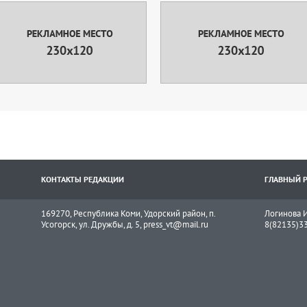
КОНТАКТЫ РЕДАКЦИИ
ГЛАВНЫЙ 
169270, Республика Коми, Удорский район, п.
Логинова И
Усогорск, ул. Дружбы, д. 5, press_vt@mail.ru
8(82135)3