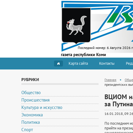
Последний номер:
6 Августа 2026 
газета республики Коми
Карта сайта
Контакты
Ред
РУБРИКИ
Главная
Обще
президентских вы
Общество
ВЦИОМ на
Происшествия
за Путин
Культура и искусство
16.01.2018, 09:2
Экономика
Политика
По последним и
прийти на прези
Спорт
социологическог