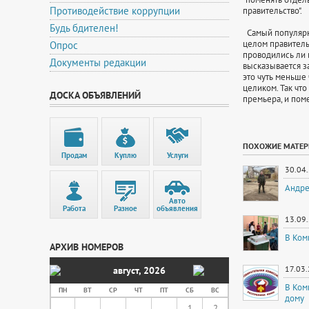
Противодействие коррупции
правительство".
Будь бдителен!
Самый популярны
целом правительс
Опрос
проводились ли и
Документы редакции
высказывается за
это чуть меньше 
целиком. Так что
ДОСКА ОБЪЯВЛЕНИЙ
премьера, и поме
ПОХОЖИЕ МАТЕ
Продам
Куплю
Услуги
30.04
Андре
Авто
Работа
Разное
объявления
13.09
В Ком
АРХИВ НОМЕРОВ
17.03
август
,
2026
В Ком
ПН
ВТ
СР
ЧТ
ПТ
СБ
ВС
дому
1
2