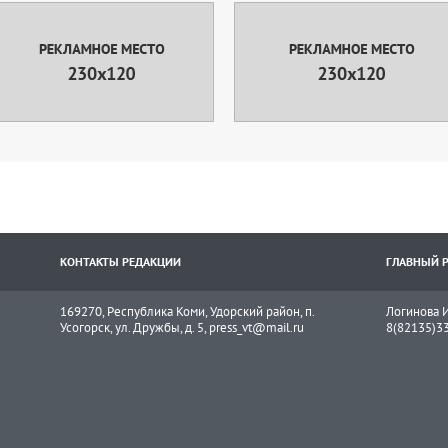
КОНТАКТЫ РЕДАКЦИИ
ГЛАВНЫЙ 
169270, Республика Коми, Удорский район, п.
Логинова И
Усогорск, ул. Дружбы, д. 5, press_vt@mail.ru
8(82135)3