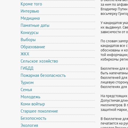
Кроме того
за ним по алфав
Владимир Путин (
Интервью
восьмерку Григо
Медицина
У кандидатов ука
Памятные даты
их выдвинул. Св
зависимости от 
Конкурсы
Выборы
По словам зампр
кандидатов все 
Образование
обоснованы и ко
ЖКХ
той информации, 
избиркомы реги
Сельское хозяйство
ГИБДД
Бюллетени для 
быть напечатаны
Пожарная безопасность
бюллетеней для 
Туризм
лицевую сторону
бюллетенях для 
Семья
На предстоящих 
Молодежь
Допустимая длин
Коми войтыр
миллиметров. В 
защитной марки,
Старшее поколение
Безопосность
В бюллетене для
печатается на р
Экология
народов России 