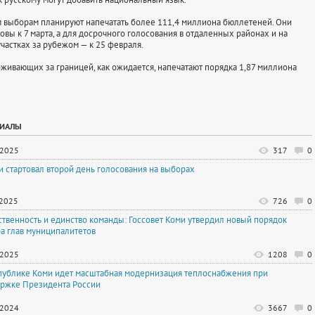
 выборам планируют напечатать более 111,4 миллиона бюллетеней. Они
овы к 7 марта, а для досрочного голосования в отдаленных районах и на
частках за рубежом — к 25 февраля.
оживающих за границей, как ожидается, напечатают порядка 1,87 миллиона
РИАЛЫ
.2025
317
0
и стартовал второй день голосования на выборах
.2025
726
0
ственность и единство команды: Госсовет Коми утвердил новый порядок
а глав муниципалитетов
.2025
1208
0
публике Коми идет масштабная модернизация теплоснабжения при
ржке Президента России
.2024
3667
0