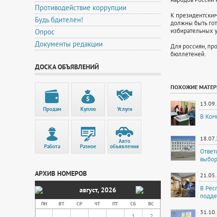
Противодействие коррупции
К президентским
Будь бдителен!
должны быть гот
избирательных у
Опрос
Документы редакции
Для россиян, пр
бюллетеней.
ДОСКА ОБЪЯВЛЕНИЙ
ПОХОЖИЕ МАТЕ
13.09
Продам
Куплю
Услуги
В Ком
18.07
Авто
Работа
Разное
объявления
Ответ
выбор
АРХИВ НОМЕРОВ
21.05
В Рес
август
,
2026
подде
ПН
ВТ
СР
ЧТ
ПТ
СБ
ВС
31.10
1
2