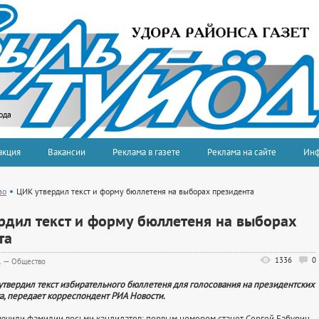
ода
акция
Вакансии
Реклама в газете
Реклама на сайте
Ин
во
ЦИК утвердил текст и форму бюллетеня на выборах президента
рдил текст и форму бюллетеня на выборах
та
1336
0
1
—
Общество
твердил текст избирательного бюллетеня для голосования на президентских
а, передает корреспондент РИА Новости.
ючили фамилии восьми кандидатов: первым номером станет Сергей Бабурин,