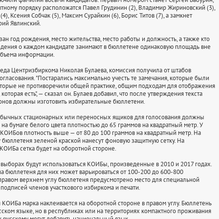
итному порядку расположатся Павел Грудинин (2), Владимир Жириновский (3),
4), Ксения Собчак (5), Максим Сурайкин (6), Борис Титов (7), а замкнет
рий Явлинский.
зан год рождения, место жительства, место работы и должность, а также кто
едения о каждом кандидате занимают в бюллетене одинаковую площадь вне
объема информации.
еда Центризбиркома Николая Булаева, комиссия получила от штабов
согласования. "Постарались максимально учесть те замечания, которые были
торые не противоречили общей практике, общим подходам для отображения
которая есть", — сказал он. Булаев добавил, что после утверждения текста
онов должны изготовить избирательные бюллетени.
обычных стационарных или переносных ящиков для голосования должны
 на бумаге белого цвета плотностью до 65 граммов на квадратный метр. У
КОИБов плотность выше — от 80 до 100 граммов на квадратный метр. На
 бюллетеня зеленой краской нанесут фоновую защитную сетку. На
КОИБа сетка будет на оборотной стороне.
выборах будут использоваться КОИБы, произведенные в 2010 и 2017 годах.
а бюллетеня для них может варьироваться от 100-200 до 600-800
правом верхнем углу бюллетеня предусмотрено место для специальной
 подписей членов участкового избиркома и печати.
 КОИБа марка наклеивается на оборотной стороне в правом углу. Бюллетень
усском языке, но в республиках или на территориях компактного проживания
к русскому могут добавить национальный язык.