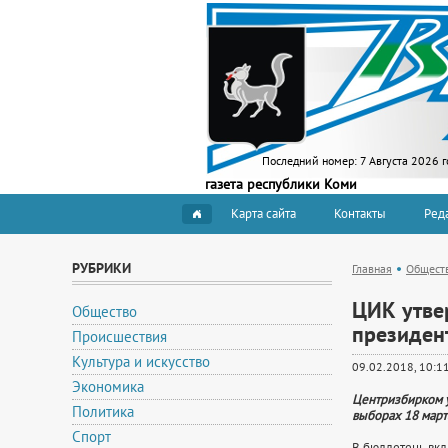
Последний номер:
7 Августа 2026 г
газета республики Коми
Карта сайта
Контакты
Ред
РУБРИКИ
Главная
Общест
ЦИК утве
Общество
президен
Происшествия
Культура и искусство
09.02.2018, 10:1
Экономика
Центризбирком у
Политика
выборах 18 март
Спорт
В бюллетень вкл