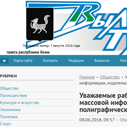
Последний номер:
7 Августа 2026 года
газета республики Коми
Карта сайта
Контакты
Редакция
Вакансии
Рекл
РУБРИКИ
Главная
Общество
информации, издательс
Общество
Уважаемые раб
Происшествия
массовой инфо
Культура и искусство
полиграфическ
Экономика
Политика
08.06.2018, 09:57
—
Общ
Спорт