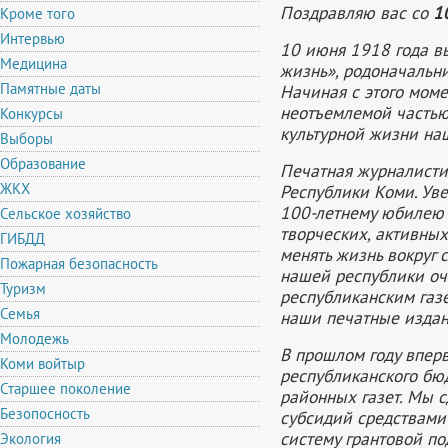
Поздравляю вас со
10
Кроме того
Интервью
10 июня 1918 года в
Медицина
жизнь», родоначальн
Памятные даты
Начиная с этого мом
неотъемлемой частью
Конкурсы
культурной жизни наш
Выборы
Образование
Печатная журналисти
ЖКХ
Республики Коми. Уве
100-летнему юбилею 
Сельское хозяйство
творческих, активных
ГИБДД
менять жизнь вокруг 
Пожарная безопасность
нашей республики оч
Туризм
республиканским газ
Семья
наши печатные издан
Молодежь
В прошлом году вперв
Коми войтыр
республиканского бю
Старшее поколение
районных газет. Мы 
Безопосность
субсидий средствами
систему грантовой п
Экология