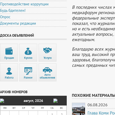
Противодействие коррупции
В последних числах 
Будь бдителен!
медиафорум регионал
Опрос
федеральные эксперт
показал, что журналис
Документы редакции
но и есть необходимо
актуальные вопросы,
ДОСКА ОБЪЯВЛЕНИЙ
ежегодным.
Благодарю всех журн
ваш труд, высокий п
Продам
Куплю
Услуги
здоровья, благополуч
самых преданных чит
Авто
Работа
Разное
объявления
АРХИВ НОМЕРОВ
ПОХОЖИЕ МАТЕРИАЛ
август
,
2026
06.08.2026
ПН
ВТ
СР
ЧТ
ПТ
СБ
ВС
Глава Коми Ро
1
2