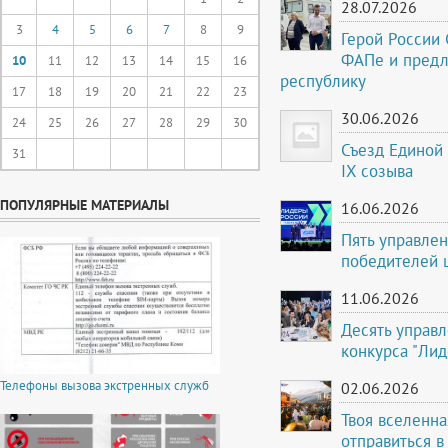
28.07.2026
3
4
5
6
7
8
9
Герой России
ФАПе и предл
10
11
12
13
14
15
16
республику
17
18
19
20
21
22
23
30.06.2026
24
25
26
27
28
29
30
Съезд Единой 
31
IX созыва
ПОПУЛЯРНЫЕ МАТЕРИАЛЫ
16.06.2026
Пять управле
победителей 
11.06.2026
Десять управ
конкурса "Лид
Телефоны вызова экстренных служб
02.06.2026
Твоя вселенна
отправиться в