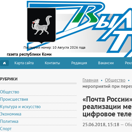
Последний номер:
10 Августа 2026 года
газета республики Коми
Карта сайта
Контакты
Редакция
Вакансии
Рекл
РУБРИКИ
Главная
Общество
мероприятий при пере
Общество
«Почта России»
Происшествия
реализации ме
Культура и искусство
цифровое тел
Экономика
Политика
25.06.2018, 15:18
—
Об
Спорт