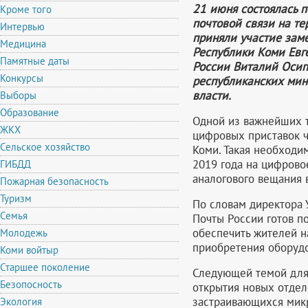
21 июня состоялась 
Кроме того
почтовой связи на те
Интервью
приняли участие зам
Медицина
Республики Коми Евг
Памятные даты
России Виталий Осип
Конкурсы
республиканских мин
власти.
Выборы
Образование
Одной из важнейших т
ЖКХ
цифровых приставок ч
Сельское хозяйство
Коми. Такая необходи
2019 года на цифров
ГИБДД
аналогового вещания 
Пожарная безопасность
Туризм
По словам директора
Семья
Почты России готов п
обеспечить жителей 
Молодежь
приобретения оборудо
Коми войтыр
Старшее поколение
Следующей темой для
Безопосность
открытия новых отдел
застраивающихся микр
Экология