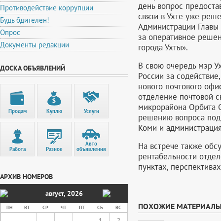
день вопрос предост
Противодействие коррупции
связи в Ухте уже реше
Будь бдителен!
Администрации Главы 
Опрос
за оперативное решен
Документы редакции
города Ухты».
В свою очередь мэр У
ДОСКА ОБЪЯВЛЕНИЙ
России за содействие,
нового почтового офи
отделение почтовой с
микрорайона Орбита С
Продам
Куплю
Услуги
решению вопроса под
Коми и администрация
Авто
На встрече также обс
Работа
Разное
объявления
рентабельности отдел
пунктах, перспективах
АРХИВ НОМЕРОВ
август
,
2026
ПОХОЖИЕ МАТЕРИАЛ
ПН
ВТ
СР
ЧТ
ПТ
СБ
ВС
1
2