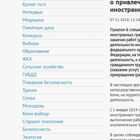
о привле
Кроме того
иностран
Интервью
Медицина
07.12.2018, 12:1
Памятные даты
Пунктом 8 стать
иностранных гра
Конкурсы
заказчик работ 
Выборы
деятельности ин
федерального ор
Образование
Федерации, на т
ЖКХ
деятельность, о
гражданином тру
Сельское хозяйство
(оказание услуг
ГИБДД
прекращения (ра
Пожарная безопасность
В настоящее вре
Туризм
непосредственно
Коми, на террит
Семья
деятельность.
Молодежь
С 1 января 2019
Коми войтыр
иностранным гра
выполнение рабо
Старшее поколение
исключительно У
Безопосность
В целях соблюде
Экология
федерального ор