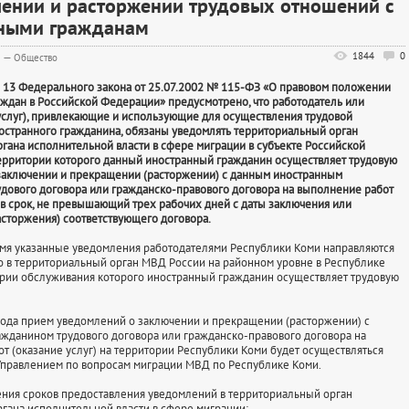
чении и расторжении трудовых отношений с
ными гражданам
1844
0
8
—
Общество
и 13 Федерального закона от 25.07.2002 № 115-ФЗ «О правовом положении
ждан в Российской Федерации» предусмотрено, что работодатель или
(услуг), привлекающие и использующие для осуществления трудовой
остранного гражданина, обязаны уведомлять территориальный орган
гана исполнительной власти в сфере миграции в субъекте Российской
ерритории которого данный иностранный гражданин осуществляет трудовую
 заключении и прекращении (расторжении) с данным иностранным
дового договора или гражданско-правового договора на выполнение работ
) в срок, не превышающий трех рабочих дней с даты заключения или
сторжения) соответствующего договора.
мя указанные уведомления работодателями Республики Коми направляются
 в территориальный орган МВД России на районном уровне в Республике
ории обслуживания которого иностранный гражданин осуществляет трудовую
 года прием уведомлений о заключении и прекращении (расторжении) с
жданином трудового договора или гражданско-правового договора на
т (оказание услуг) на территории Республики Коми будет осуществляться
правлением по вопросам миграции МВД по Республике Коми.
ния сроков предоставления уведомлений в территориальный орган
гана исполнительной власти в сфере миграции: