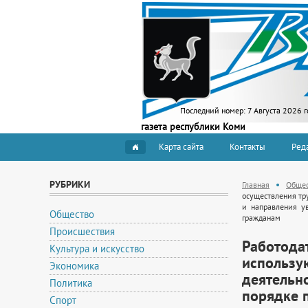
Последний номер:
7 Августа 2026 г
газета республики Коми
Карта сайта
Контакты
Ред
РУБРИКИ
Главная
Общес
осуществления тр
и направления у
Общество
гражданам
Происшествия
Работода
Культура и искусство
использу
Экономика
деятельн
Политика
порядке 
Спорт