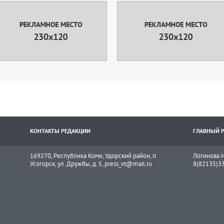
КОНТАКТЫ РЕДАКЦИИ
ГЛАВНЫЙ 
169270, Республика Коми, Удорский район, п.
Логинова И
Усогорск, ул. Дружбы, д. 5, press_vt@mail.ru
8(82135)3