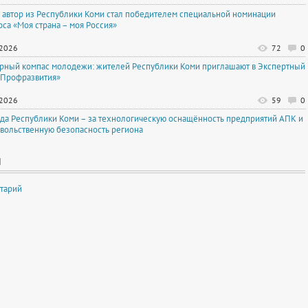
автор из Республики Коми стал победителем специальной номинации
рса «Моя страна – моя Россия»
.2026
72
0
рный компас молодежи: жителей Республики Коми приглашают в Экспертный
«Профразвития»
.2026
59
0
да Республики Коми – за технологическую оснащённость предприятий АПК и
вольственную безопасность региона
И
тарий