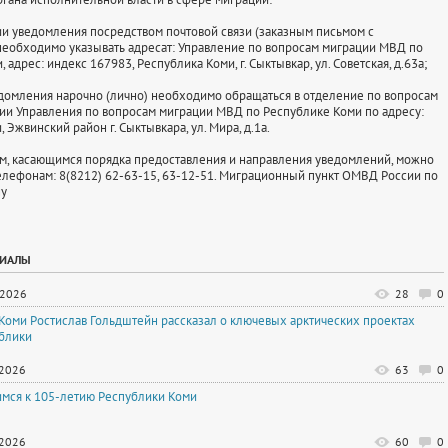
ии уведомления посредством почтовой связи (заказным письмом с
еобходимо указывать адресат: Управление по вопросам миграции МВД по
 адрес: индекс 167983, Республика Коми, г. Сыктывкар, ул. Советская, д.63а;
едомления нарочно (лично) необходимо обращаться в отделение по вопросам
ии Управления по вопросам миграции МВД по Республике Коми по адресу:
 Эжвинский район г. Сыктывкара, ул. Мира, д.1а.
м, касающимся порядка предоставления и направления уведомлений, можно
елефонам: 8(8212) 62-63-15, 63-12-51. Миграционный пункт ОМВД России по
ну
РИАЛЫ
.2026
28
0
 Коми Ростислав Гольдштейн рассказал о ключевых арктических проектах
блики
.2026
63
0
имся к 105-летию Республики Коми
.2026
60
0