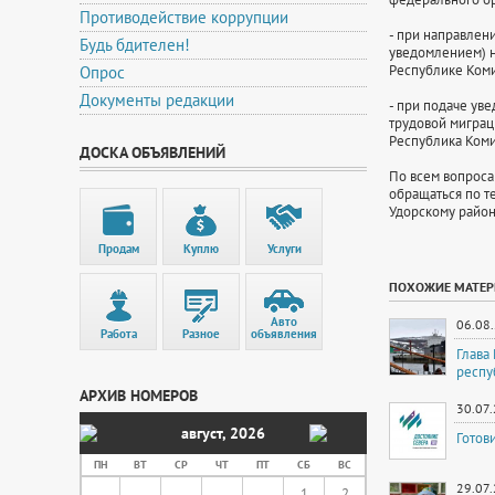
Противодействие коррупции
- при направлен
Будь бдителен!
уведомлением) н
Республике Коми,
Опрос
Документы редакции
- при подаче ув
трудовой миграц
Республика Коми,
ДОСКА ОБЪЯВЛЕНИЙ
По всем вопроса
обращаться по т
Удорскому райо
Продам
Куплю
Услуги
ПОХОЖИЕ МАТЕ
Авто
06.08
Работа
Разное
объявления
Глава
респу
АРХИВ НОМЕРОВ
30.07
август
,
2026
Готов
ПН
ВТ
СР
ЧТ
ПТ
СБ
ВС
29.07
1
2