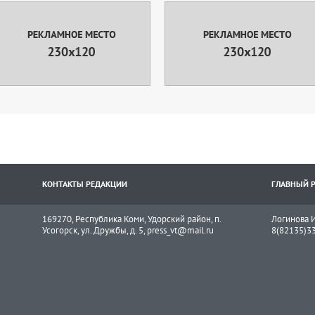
КОНТАКТЫ РЕДАКЦИИ
ГЛАВНЫЙ 
169270, Республика Коми, Удорский район, п.
Логинова И
Усогорск, ул. Дружбы, д. 5, press_vt@mail.ru
8(82135)3