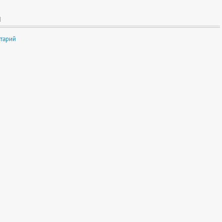
И
тарий