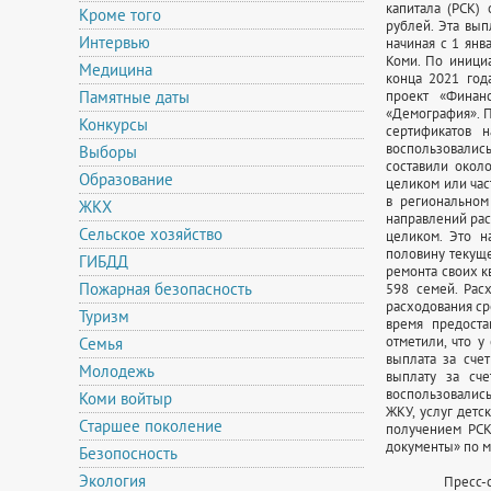
капитала (РСК)
Кроме того
рублей. Эта вып
Интервью
начиная с 1 янв
Коми. По иници
Медицина
конца 2021 год
Памятные даты
проект «Финан
«Демография». П
Конкурсы
сертификатов 
воспользовалис
Выборы
составили около
Образование
целиком или час
в региональном
ЖКХ
направлений рас
Сельское хозяйство
целиком. Это н
половину текуще
ГИБДД
ремонта своих к
Пожарная безопасность
598 семей. Рас
расходования сре
Туризм
время предоста
отметили, что 
Семья
выплата за сче
Молодежь
выплату за сч
воспользовались
Коми войтыр
ЖКУ, услуг детс
Старшее поколение
получением РСК
документы» по м
Безопосность
Экология
Пресс-