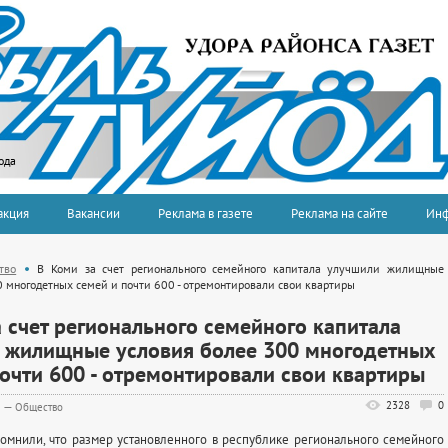
ода
акция
Вакансии
Реклама в газете
Реклама на сайте
Ин
тво
В Коми за счет регионального семейного капитала улучшили жилищные
0 многодетных семей и почти 600 - отремонтировали свои квартиры
 счет регионального семейного капитала
 жилищные условия более 300 многодетных
очти 600 - отремонтировали свои квартиры
2328
0
5
—
Общество
омнили, что размер установленного в республике регионального семейного