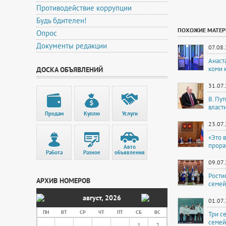
Противодействие коррупции
Будь бдителен!
ПОХОЖИЕ МАТЕ
Опрос
Документы редакции
07.08
Анаст
коми 
ДОСКА ОБЪЯВЛЕНИЙ
31.07
В. Пу
власт
Продам
Куплю
Услуги
23.07
«Это 
прора
Авто
Работа
Разное
объявления
09.07
Рости
АРХИВ НОМЕРОВ
семей
август
,
2026
01.07
ПН
ВТ
СР
ЧТ
ПТ
СБ
ВС
Три с
семей
1
2