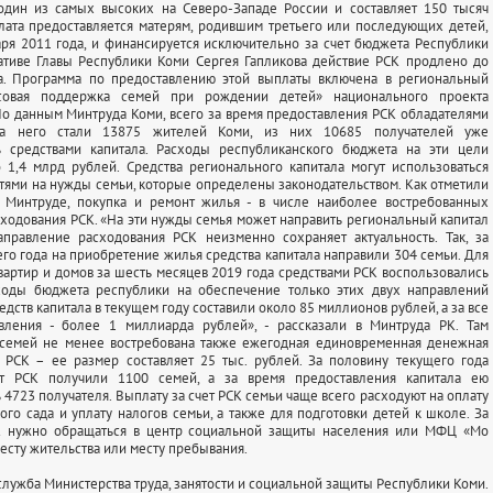
 один из самых высоких на Северо-Западе России и составляет 150 тысяч
лата предоставляется матерям, родившим третьего или последующих детей,
аря 2011 года, и финансируется исключительно за счет бюджета Республики
ативе Главы Республики Коми Сергея Гапликова действие РСК продлено до
а. Программа по предоставлению этой выплаты включена в региональный
совая поддержка семей при рождении детей» национального проекта
о данным Минтруда Коми, всего за время предоставления РСК обладателями
на него стали 13875 жителей Коми, из них 10685 получателей уже
ь средствами капитала. Расходы республиканского бюджета на эти цели
 1,4 млрд рублей. Средства регионального капитала могут использоваться
тями на нужды семьи, которые определены законодательством. Как отметили
 Минтруде, покупка и ремонт жилья - в числе наиболее востребованных
ходования РСК. «На эти нужды семья может направить региональный капитал
аправление расходования РСК неизменно сохраняет актуальность. Так, за
го года на приобретение жилья средства капитала направили 304 семьи. Для
вартир и домов за шесть месяцев 2019 года средствами РСК воспользовались
ходы бюджета республики на обеспечение только этих двух направлений
дств капитала в текущем году составили около 85 миллионов рублей, а за все
вления - более 1 миллиарда рублей», - рассказали в Минтруда РК. Там
у семей не менее востребована также ежегодная единовременная денежная
т РСК – ее размер составляет 25 тыс. рублей. За половину текущего года
ет РСК получили 1100 семей, а за время предоставления капитала ею
 4723 получателя. Выплату за счет РСК семьи чаще всего расходуют на оплату
кого сада и уплату налогов семьи, а также для подготовки детей к школе. За
 нужно обращаться в центр социальной защиты населения или МФЦ «Мо
есту жительства или месту пребывания.
служба Министерства труда, занятости и социальной защиты Республики Коми.