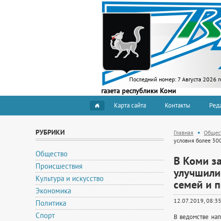
Последний номер:
7 Августа 2026 г
газета республики Коми
Карта сайта
Контакты
Ред
РУБРИКИ
Главная
Общес
условия более 30
Общество
В Коми за
Происшествия
улучшили
Культура и искусство
семей и п
Экономика
12.07.2019, 08:3
Политика
Спорт
В ведомстве нап