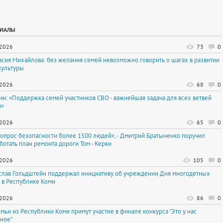
РИАЛЫ
.2026
73
0
асия Михайлова: без желания семей невозможно говорить о шагах в развитии
культуры
.2026
68
0
тин: «Поддержка семей участников СВО - важнейшая задача для всех ветвей
и»
.2026
65
0
вопрос безопасности более 1500 людей», - Дмитрий Братыненко поручил
ботать план ремонта дороги Том - Керки
.2026
105
0
слав Гольдштейн поддержал инициативу об учреждении Дня многодетных
 в Республике Коми
.2026
86
0
емьи из Республики Коми примут участие в финале конкурса "Это у нас
ное"