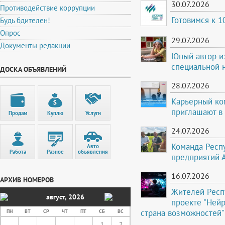
30.07.2026
Противодействие коррупции
Готовимся к 
Будь бдителен!
Опрос
29.07.2026
Документы редакции
Юный автор и
специальной 
ДОСКА ОБЪЯВЛЕНИЙ
28.07.2026
Карьерный ко
приглашают в
Продам
Куплю
Услуги
24.07.2026
Команда Респ
Авто
Работа
Разное
объявления
предприятий 
16.07.2026
АРХИВ НОМЕРОВ
Жителей Респ
август
,
2026
проекте "Ней
страна возможностей"
ПН
ВТ
СР
ЧТ
ПТ
СБ
ВС
1
2