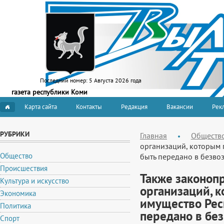
Последний номер:
5 Августа 2026 года
газета республики Коми
Карта сайта
Контакты
Редакция
Вакансии
Рекл
РУБРИКИ
Главная
Обществ
организаций, которым 
Общество
быть передано в безво
Происшествия
Также законоп
Культура и искусство
организаций, 
Экономика
имущество Рес
Политика
передано в бе
Спорт