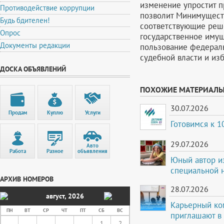
изменение упростит 
Противодействие коррупции
позволит Минимущест
Будь бдителен!
соответствующие решен
Опрос
государственное имущ
Документы редакции
пользование федерал
судебной власти и из
ДОСКА ОБЪЯВЛЕНИЙ
ПОХОЖИЕ МАТЕРИАЛ
30.07.2026
Продам
Куплю
Услуги
Готовимся к 
29.07.2026
Авто
Работа
Разное
объявления
Юный автор и
специальной 
АРХИВ НОМЕРОВ
28.07.2026
август
,
2026
Карьерный ко
ПН
ВТ
СР
ЧТ
ПТ
СБ
ВС
приглашают в
1
2