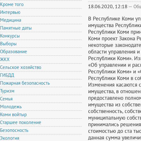
Кроме того
18.06.2020, 12:18
—
Об
Интервью
В Республике Коми уп
Медицина
имущества Республики
Памятные даты
Республики Коми при
Конкурсы
Коми проект Закона Р
Выборы
некоторые законодате
области управления и
Образование
Республики Коми». Из
ЖКХ
«Об управлении и рас
Сельское хозяйство
Республики Коми» и «
ГИБДД
Республики Коми в со
Пожарная безопасность
Изменения касаются 
имущества, в отноше
Туризм
предоставлено полно
Семья
имущества из собств
Молодежь
собственность, собст
Коми войтыр
муниципальную собст
Старшее поколение
принимались решения
Безопосность
стоимостью до ста ты
данная сумма увеличи
Экология