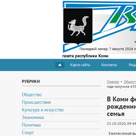
Последний номер:
7 Августа 2026 г
газета республики Коми
Карта сайта
Контакты
Ред
РУБРИКИ
Главная
Общест
года получила 43
Общество
В Коми ф
Происшествия
рождении
Культура и искусство
семья
Экономика
22.10.2020, 09:4
Политика
Спорт
Ежемесячная вып