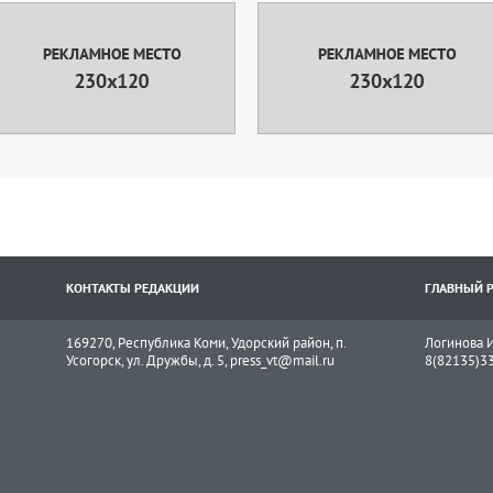
КОНТАКТЫ РЕДАКЦИИ
ГЛАВНЫЙ 
169270, Республика Коми, Удорский район, п.
Логинова И
Усогорск, ул. Дружбы, д. 5, press_vt@mail.ru
8(82135)3