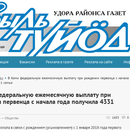
ода
акция
Вакансии
Реклама в газете
Реклама на сайте
Ин
во
В Коми федеральную ежемесячную выплату при рождении первенца с начала
31 семья
едеральную ежемесячную выплату при
 первенца с начала года получила 4331
1683
0
4
—
Общество
лата в связи с рождением (усыновлением) с 1 января 2018 года первого