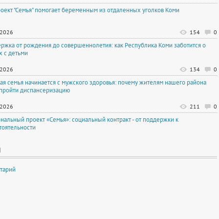
оект "Семья" помогает беременным из отдаленных уголков Коми
.2026
154
0
ржка от рождения до совершеннолетия: как Республика Коми заботится о
х с детьми
.2026
134
0
ая семья начинается с мужского здоровья: почему жителям нашего района
 пройти диспансеризацию
.2026
211
0
нальный проект «Семья»: социальный контракт - от поддержки к
тоятельности
И
тарий