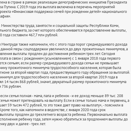
лена в стране в рамках реализации демографических инициатив Президента
а Путина. С 2019 года эта выплата включена в перечень мероприятий
роекта «Финансовая поддержка семей при рождении детей» национального
афия».
инистерства труда, занятости и социальной защиты Республики Коми,
ьного бюджета, за счет которого обеспечивается предоставление выплаты,
0 года составили 467,7 млн рублей.
Минтруде также напомнили, что с этого года порог среднедушевого дохода
 данной меры соцподдержки увеличился до двух прожиточных минимумов, а
вления выплаты продлен до достижения ребенком трех лет. Сегодня
лата в связи с рождением (усыновлением) с 1 января 2018 года первого
ется семьям, если размер среднедушевого дохода семьи не превышает
чину прожиточного минимума трудоспособного населения, которая была
егионе за второй квартал года, предшествующего году обращения за выплатой.
нимум для трудоспособного населения за второй квартал 2019 года в
ял 14 тысяч 868 рублей, значит, двукратный размер прожиточного минимума
м 736 рублям.
сли семья полная - мама, папа и ребенок - и ее доход меньше 89 тыс. 208
 семья может претендовать на выплату. Если в семье только мама и первенец, а
ет 59 тысяч 472 рублей, то это тоже дает право на выплату», - пояснили в
роме того, как напомнили в ведомстве, с января 2020 года срок
выплаты продлен до трехлетнего возраста ребенка. Первоначально выплата
исполнения ребенку года, затем нужно обратиться за продлением выплаты до
ку двух и далее - трех лет.