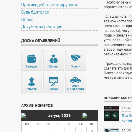
Поэтому семьи, 
Противодействие коррупции
обратиться за на
Будь бдителен!
Специалисты Мин
Опрос
возможности пол
превышения кри
Документы редакции
человека), могут
подачи заявлени
установленной в
ДОСКА ОБЪЯВЛЕНИЙ
назначением вып
в 2020 году, еже
региональном М
Граждане, котор
Продам
Куплю
Услуги
сделать это дис
Пакет необходим
месту жительств
Авто
Работа
Разное
объявления
ПОХОЖИЕ МАТЕ
АРХИВ НОМЕРОВ
13.07
август
,
2026
Два б
конте
ПН
ВТ
СР
ЧТ
ПТ
СБ
ВС
11.06
1
2