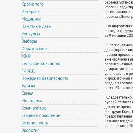
ребенка установ
Кроме того
России Владимир
Интервью
регионального п
проекта «Демогр
Медицина
Памятные даты
По информации М
расходы федерал
Конкурсы
за 9 месяцев 202
Выборы
В региональном 
Образование
для оформления
период предоста
ЖКХ
ежемесячная вып
Сельское хозяйство
ребенка назнача
двукратную вели
ГИБДД
установлена в р
Пожарная безопасность
«Прожиточный ми
среднем составл
Туризм
равен 29 тысяча
Семья
Следовательно, е
Молодежь
рублей, то такая
доход не превыша
Коми войтыр
Минтруде Коми. К
Старшее поколение
предоставления 
назначается до 
Безопосность
исполнения ребен
Экология