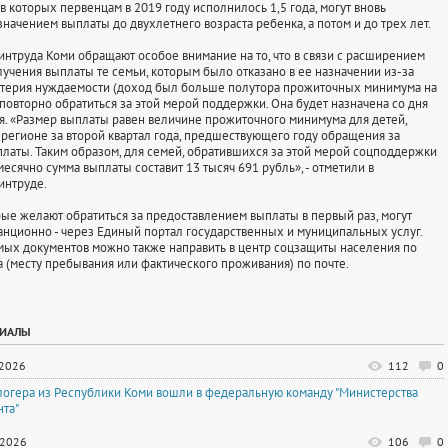
в которых первенцам в 2019 году исполнилось 1,5 года, могут вновь
значением выплаты до двухлетнего возраста ребенка, а потом и до трех лет.
труда Коми обращают особое внимание на то, что в связи с расширением
учения выплаты те семьи, которым было отказано в ее назначении из-за
терия нуждаемости (доход был больше полутора прожиточных минимума на
 повторно обратиться за этой мерой поддержки. Она будет назначена со дня
я. «Размер выплаты равен величине прожиточного минимума для детей,
 регионе за второй квартал года, предшествующего году обращения за
латы. Таким образом, для семей, обратившихся за этой мерой соцподдержки
месячно сумма выплаты составит 13 тысяч 691 рубль», - отметили в
интруде.
ые желают обратиться за предоставлением выплаты в первый раз, могут
танционно - через Единый портал государственных и муниципальных услуг.
ых документов можно также направить в центр соцзащиты населения по
а (месту пребывания или фактического проживания) по почте.
РИАЛЫ
.2026
112
0
логера из Республики Коми вошли в федеральную команду "Министерства
нта"
.2026
106
0