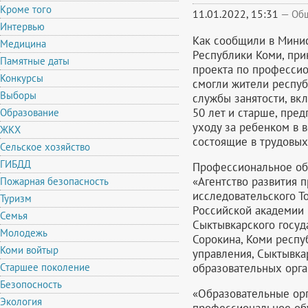
Кроме того
11.01.2022, 15:31
—
Об
Интервью
Как сообщили в Минис
Медицина
Республики Коми, при
Памятные даты
проекта по професси
Конкурсы
смогли жители респуб
Выборы
службы занятости, вк
50 лет и старше, пре
Образование
уходу за ребенком в в
ЖКХ
состоящие в трудовы
Сельское хозяйство
ГИБДД
Профессиональное об
«Агентство развития 
Пожарная безопасность
исследовательского Т
Туризм
Российской академии 
Семья
Сыктывкарского госуд
Молодежь
Сорокина, Коми респу
Коми войтыр
управления, Сыктывка
образовательных орга
Старшее поколение
Безопосность
«Образовательные ор
Экология
профессиональное об