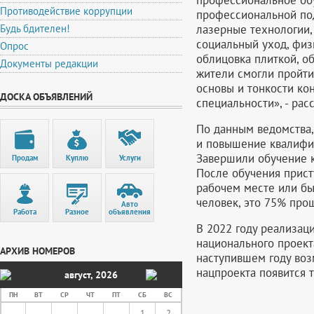
Противодействие коррупции
профессиональной под
лазерные технологии,
Будь бдителен!
социальный уход, физи
Опрос
облицовка плиткой, об
Документы редакции
жители смогли пройти
основы и тонкости кон
ДОСКА ОБЪЯВЛЕНИЙ
специальности», - рас
По данным ведомства,
и повышение квалифи
Завершили обучение к
Продам
Куплю
Услуги
После обучения прист
рабочем месте или бы
человек, это 75% про
Авто
Работа
Разное
объявления
В 2022 году реализац
национального проект
АРХИВ НОМЕРОВ
наступившем году воз
нацпроекта появится 
август
,
2026
ПН
ВТ
СР
ЧТ
ПТ
СБ
ВС
1
2