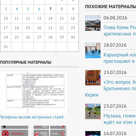
ПОХОЖИЕ МАТЕРИАЛ
3
4
5
6
7
8
9
06.08.2026
10
11
12
13
14
15
16
Глава Коми Ро
17
18
19
20
21
22
23
арктических 
24
25
26
27
28
29
30
28.07.2026
31
Карьерный ко
приглашают в
ПОПУЛЯРНЫЕ МАТЕРИАЛЫ
23.07.2026
«Это вопрос б
Братыненко по
Керки
23.07.2026
Музыка, гонки
Телефоны вызова экстренных служб
ждёт на этих
16.07.2026