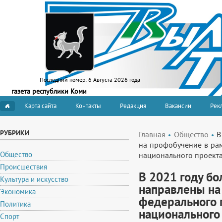
Последний номер:
6 Августа 2026 года
газета республики Коми
Карта сайта
Контакты
Редакция
Вакансии
Рекл
РУБРИКИ
Главная
Общество
В
на профобучение в рам
Общество
национального проект
Происшествия
В 2021 году б
Культура и искусство
направлены на
Экономика
федерального 
Политика
национального
Спорт