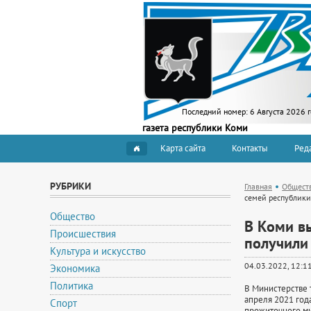
Последний номер:
6 Августа 2026 
газета республики Коми
Карта сайта
Контакты
Ред
РУБРИКИ
Главная
Общест
семей республики
Общество
В Коми вы
Происшествия
получили
Культура и искусство
04.03.2022, 12:1
Экономика
Политика
В Министерстве 
апреля 2021 года
Спорт
прожиточного ми