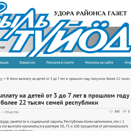
года
акция
Вакансии
Реклама в газете
Реклама на сайте
Ин
во
В Коми выплату на детей от 3 до 7 лет в прошлом году получили более 22 тысяч
плату на детей от 3 до 7 лет в прошлом году
 более 22 тысяч семей республики
845
0
1
—
Общество
труда, занятости и социальной зашиты Республики Коми напомнили, что с 1
 эта выплата назначаться в размере 50, 75 и 100 процентов от регионального
нимума на ребенка.