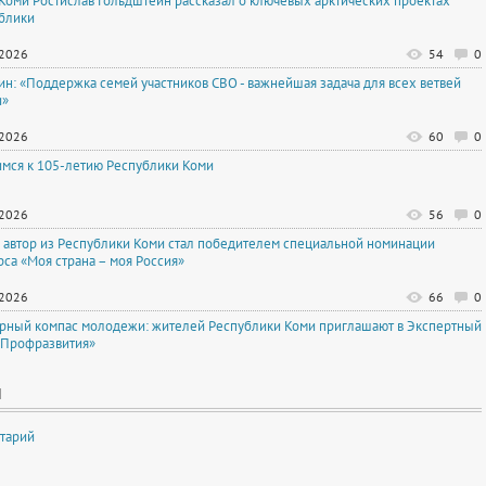
 Коми Ростислав Гольдштейн рассказал о ключевых арктических проектах
блики
.2026
54
0
тин: «Поддержка семей участников СВО - важнейшая задача для всех ветвей
и»
.2026
60
0
имся к 105-летию Республики Коми
.2026
56
0
автор из Республики Коми стал победителем специальной номинации
рса «Моя страна – моя Россия»
.2026
66
0
рный компас молодежи: жителей Республики Коми приглашают в Экспертный
«Профразвития»
И
тарий