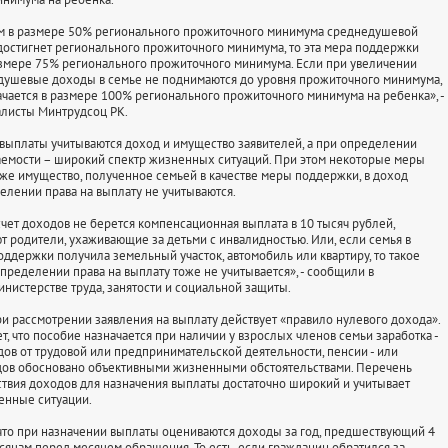
ем в размере 50% регионального прожиточного минимума среднедушевой
достигнет регионального прожиточного минимума, то эта мера поддержки
азмере 75% регионального прожиточного минимума. Если при увеличении
душевые доходы в семье не поднимаются до уровня прожиточного минимума,
ачается в размере 100% регионального прожиточного минимума на ребенка», -
листы Минтрудсоц РК.
выплаты учитываются доход и имущество заявителей, а при определении
емости – широкий спектр жизненных ситуаций. При этом некоторые меры
кже имущество, полученное семьей в качестве меры поддержки, в доход
елении права на выплату не учитываются.
счет доходов не берется компенсационная выплата в 10 тысяч рублей,
т родители, ухаживающие за детьми с инвалидностью. Или, если семья в
оддержки получила земельный участок, автомобиль или квартиру, то такое
пределении права на выплату тоже не учитывается», - сообщили в
нистерстве труда, занятости и социальной защиты.
ри рассмотрении заявления на выплату действует «правило нулевого дохода».
, что пособие назначается при наличии у взрослых членов семьи заработка -
дов от трудовой или предпринимательской деятельности, пенсии - или
дов обосновано объективными жизненными обстоятельствами. Перечень
ствия доходов для назначения выплаты достаточно широкий и учитывает
енные ситуации.
что при назначении выплаты оцениваются доходы за год, предшествующий 4
яцам перед месяцем обращения. То есть, если гражданин обратился за