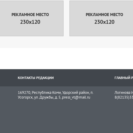
КОНТАКТЫ РЕДАКЦИИ
ГЛАВНЫЙ 
169270, Республика Коми, Удорский район, п.
Логинова И
Усогорск, ул. Дружбы, д. 5, press_vt@mail.ru
8(82135)3