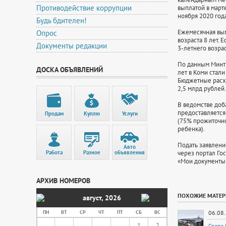
Противодействие коррупции
выплатой в марте
ноября 2020 года
Будь бдителен!
Ежемесячная вып
Опрос
возраста 8 лет.
Документы редакции
3-летнего возрас
По данным Минтр
ДОСКА ОБЪЯВЛЕНИЙ
лет в Коми стал
Бюджетные расх
2,5 млрд рублей.
В ведомстве доба
предоставляется 
Продам
Куплю
Услуги
(75% прожиточно
ребенка).
Подать заявление
Авто
Работа
Разное
объявления
через портал Го
«Мои документы
АРХИВ НОМЕРОВ
ПОХОЖИЕ МАТЕ
август
,
2026
ПН
ВТ
СР
ЧТ
ПТ
СБ
ВС
06.08
1
2