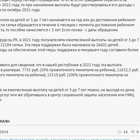
 2022 года, то при назначении выплаты будут рассматриваться его доходы с
 по октябрь 2021 года.
лата на детей от 3 до 7 лет назначается на год или до достижения ребенком
 Если семья обращается в течение 6 месяцев с момента достижения ребенком
та, то пособие начисляется с 3 лет. Если позже - с даты обращения.
удсоц РК, в 2021 году получателями ежемесячной выплаты на детей от 3 до 7
и 22104 семьи. Эта мера поддержки была назначена на 26602 детей.
оды на обеспечение этой меры поддержки в минувшем году составили более
вили для сведения, что в нашей республике в 2022 году эта выплата
в размерах: 7755 руб. (50% прожиточного минимума на ребенка), 11632,5 руб.
го минимума на ребенка), 15510 руб. (100% прожиточного минимума на
 на ежемесячную выплату на детей от 3 до 7 лет можно, не выходя из дома,
суслуг или же обратившись в центр социальной защиты населения или МФЦ
».
РИАЛЫ
.2026
26
0