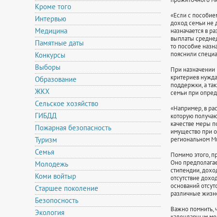
Кроме того
«Если с пособи
Интервью
доход семьи не 
Медицина
назначается в р
выплаты средне
Памятные даты
то пособие назн
пояснили специа
Конкурсы
Выборы
При назначении 
критериев нужда
Образование
поддержки, а та
ЖКХ
семьи при опред
Сельское хозяйство
«Например, в ра
ГИБДД
которую получаю
качестве меры п
Пожарная безопасность
имущество при о
Туризм
региональном Ми
Семья
Помимо этого, п
Оно предполагает
Молодежь
стипендии, дохо
Коми войтыр
отсутствие дохо
оснований отсут
Старшее поколение
различные жизн
Безопосность
Важно помнить, 
Экология
календарным мес