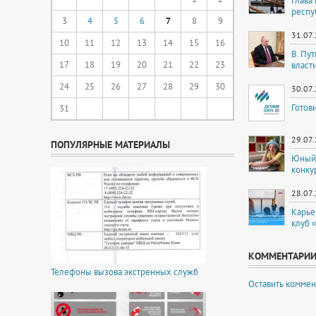
Глава
респу
3
4
5
6
7
8
9
31.07
10
11
12
13
14
15
16
В. Пу
17
18
19
20
21
22
23
власт
24
25
26
27
28
29
30
30.07
Готов
31
29.07
ПОПУЛЯРНЫЕ МАТЕРИАЛЫ
Юный 
конку
28.07
Карье
клуб 
КОММЕНТАРИ
Телефоны вызова экстренных служб
Оставить коммен