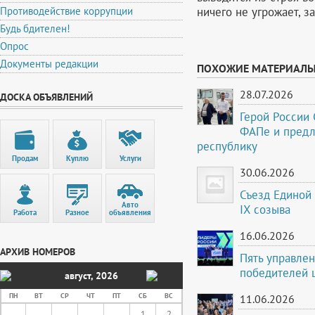
ничего не угрожает, з
Противодействие коррупции
Будь бдителен!
Опрос
Документы редакции
ПОХОЖИЕ МАТЕРИАЛ
28.07.2026
ДОСКА ОБЪЯВЛЕНИЙ
Герой России
ФАПе и предл
республику
Продам
Куплю
Услуги
30.06.2026
Съезд Единой 
Авто
IX созыва
Работа
Разное
объявления
16.06.2026
АРХИВ НОМЕРОВ
Пять управле
победителей 
август
,
2026
ПН
ВТ
СР
ЧТ
ПТ
СБ
ВС
11.06.2026
1
2