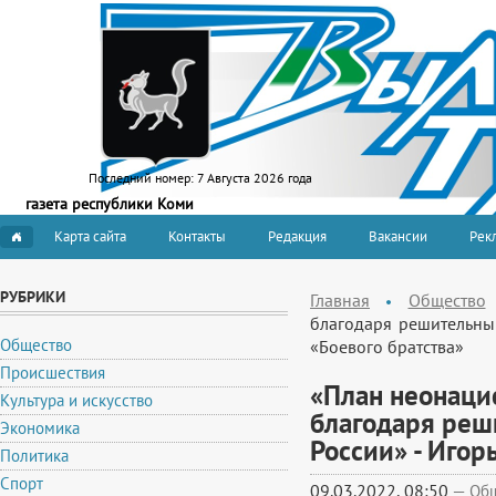
Последний номер:
7 Августа 2026 года
газета республики Коми
Карта сайта
Контакты
Редакция
Вакансии
Рекл
РУБРИКИ
Главная
Общество
благодаря решительным
Общество
«Боевого братства»
Происшествия
«План неонаци
Культура и искусство
благодаря реш
Экономика
России» - Игор
Политика
Спорт
09.03.2022, 08:50
—
Об