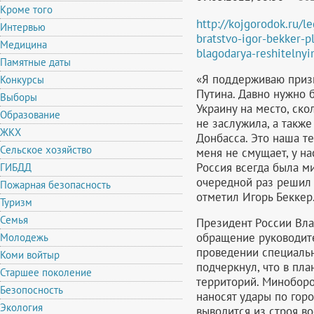
Кроме того
http://kojgorodok.ru/
Интервью
bratstvo-igor-bekker-p
Медицина
blagodarya-reshitelnyi
Памятные даты
«Я поддерживаю приз
Конкурсы
Путина. Давно нужно 
Выборы
Украину на место, ско
Образование
не заслужила, а такж
ЖКХ
Донбасса. Это наша т
Сельское хозяйство
меня не смущает, у нас
Россия всегда была м
ГИБДД
очередной раз решил 
Пожарная безопасность
отметил Игорь Беккер
Туризм
Семья
Президент России Вла
обращение руководит
Молодежь
проведении специальн
Коми войтыр
подчеркнул, что в пл
Старшее поколение
территорий. Минобор
Безопосность
наносят удары по гор
Экология
выводится из строя в