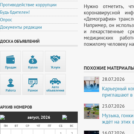
Противодействие коррупции
Нужно отметить, ч
коронавирусной ин
Будь бдителен!
«Демография» трансп
Опрос
Например, он исполь
Документы редакции
и лекарственные ср
медицинских рабо
ДОСКА ОБЪЯВЛЕНИЙ
пожилому человеку на
ПОХОЖИЕ МАТЕРИАЛ
Продам
Куплю
Услуги
28.07.2026
Авто
Карьерный ко
Работа
Разное
объявления
приглашают в
23.07.2026
АРХИВ НОМЕРОВ
Музыка, гонки
август
,
2026
ждёт на этих
ПН
ВТ
СР
ЧТ
ПТ
СБ
ВС
16.07.2026
1
2