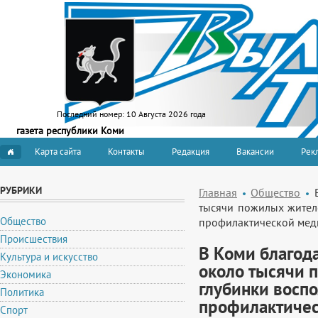
Последний номер:
10 Августа 2026 года
газета республики Коми
Карта сайта
Контакты
Редакция
Вакансии
Рекл
РУБРИКИ
Главная
Общество
тысячи пожилых жителе
Общество
профилактической ме
Происшествия
В Коми благод
Культура и искусство
около тысячи 
Экономика
глубинки воспо
Политика
профилактиче
Спорт