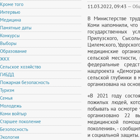
Кроме того
11.03.2022, 09:43
—
Об
Интервью
В Министерстве труд
Медицина
Коми напомнили, что
Памятные даты
государственных у
Конкурсы
Прилузского, Сысоль
Выборы
Цилемского, Удорского
медицинские органи
Образование
сельской местности,
ЖКХ
федеральные средс
Сельское хозяйство
нацпроекта «Демогра
ГИБДД
сельской глубинки в
Пожарная безопасность
организована на осно
Туризм
«В 2021 году состо
Семья
пожилых людей, кото
Молодежь
побывать на осмотре 
Коми войтыр
организовано 22 в
медицинской помощь
Старшее поколение
поколения», - сообщи
Безопосность
и социальной защиты.
Экология