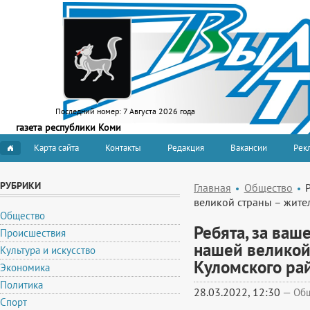
Последний номер:
7 Августа 2026 года
газета республики Коми
Карта сайта
Контакты
Редакция
Вакансии
Рекл
РУБРИКИ
Главная
Общество
великой страны – жите
Общество
Ребята, за ваш
Происшествия
нашей великой
Культура и искусство
Куломского ра
Экономика
Политика
28.03.2022, 12:30
—
Об
Спорт