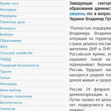
Заведующая секто
Кроме того
образования админис
Интервью
уверена
, что в вопро
Медицина
Украине Владимир Пут
Памятные даты
"Полностью поддержи
Конкурсы
Владимира Владими
Выборы
операции на террито
Образование
страна решила постав
ЖКХ
жителями ДНР и ЛНР.
Сельское хозяйство
Российской Армии, к
охраняют покой н
ГИБДД
подчеркивает Верон
Пожарная безопасность
Россия, будущее на
Туризм
находится родной пл
Семья
домой живым и здоро
Молодежь
Россия 24 февраля
Коми войтыр
демилитаризации и 
Старшее поколение
Путин назвал ее цель
Безопосность
лет подвергаются из
Экология
режима".