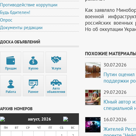
Противодействие коррупции
Как заявляло Минобор
Будь бдителен!
военной инфраструк
Опрос
российских военных 
Документы редакции
Но об оккупации Украи
ДОСКА ОБЪЯВЛЕНИЙ
ПОХОЖИЕ МАТЕРИАЛ
30.07.2026
Продам
Куплю
Услуги
Путин оценил
поддержки ро
Авто
29.07.2026
Работа
Разное
объявления
Юный автор и
специальной 
АРХИВ НОМЕРОВ
август
,
2026
16.07.2026
Жителей Респ
ПН
ВТ
СР
ЧТ
ПТ
СБ
ВС
проекте "Ней
1
2