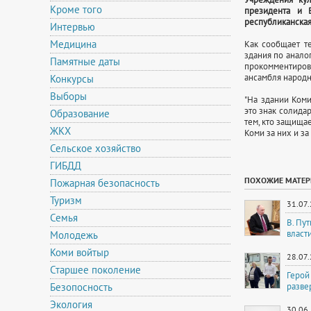
Кроме того
президента и 
республиканска
Интервью
Медицина
Как сообщает те
здания по анало
Памятные даты
прокомментиро
ансамбля народно
Конкурсы
Выборы
"На здании Ком
это знак солидар
Образование
тем, кто защищае
ЖКХ
Коми за них и за 
Сельское хозяйство
ГИБДД
ПОХОЖИЕ МАТЕ
Пожарная безопасность
Туризм
31.07
Семья
В. Пу
власт
Молодежь
Коми войтыр
28.07
Старшее поколение
Герой
Безопосность
разве
Экология
30.06