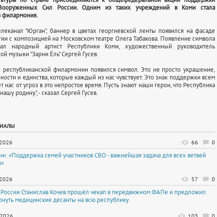
Вооруженных Сил России. Одним из таких учреждений в Коми стала
я филармония.
леканал "Юрган", баннер в цветах георгиевской ленты появился на фасаде
гии с композицией на Московском театре Олега Табакова. Появление символа
вал народный артист Республики Коми, художественный руководитель
й музыки "Зарни Ёль" Сергей Гусев.
и республиканской филармонии появился символ. Это не просто украшение,
ности и единства, которые каждый из нас чувствует. Это знак поддержки всем
т нас от угроз в это непростое время. Пусть знают наши герои, что Республика
нашу родину", - сказал Сергей Гусев.
РИАЛЫ
.2026
66
0
тин: «Поддержка семей участников СВО - важнейшая задача для всех ветвей
и»
.2026
57
0
 России Станислав Кочев прошёл чекап в передвижном ФАПе и предложил
рнуть медицинские десанты на всю республику
.2026
103
0