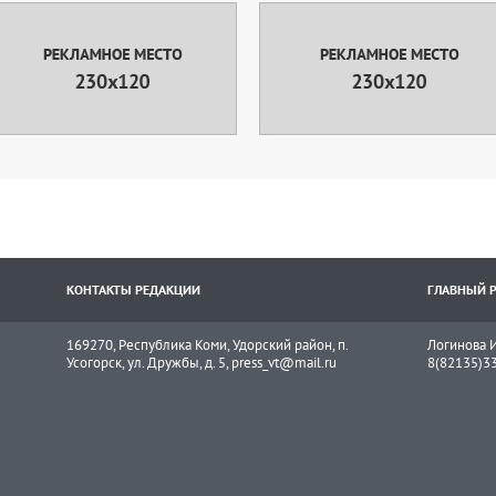
КОНТАКТЫ РЕДАКЦИИ
ГЛАВНЫЙ 
169270, Республика Коми, Удорский район, п.
Логинова И
Усогорск, ул. Дружбы, д. 5, press_vt@mail.ru
8(82135)3