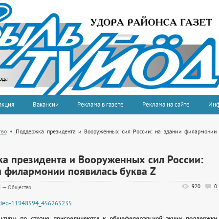
ода
акция
Вакансии
Реклама в газете
Реклама на сайте
Ин
тво
Поддержка президента и Вооруженных сил России: на здании филармонии
Z
а президента и Вооруженных сил России:
и филармонии появилась буква Z
920
0
5
—
Общество
video-11948594_456265235
льтуры по стране присоединяются к общефедеральной акции поддержки