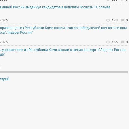
 Единой России выдвинул кандидатов в депутаты Госдумы IX созыва
.2026
128
0
управленцев из Республики Коми вошли в число победителей шестого сезона
рса "Лидеры России"
.2026
136
0
ь управленцев из Республики Коми вышли в финал конкурса "Лидеры России.
да"
И
тарий