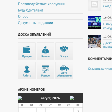
Противодействие коррупции
Съезд
Будь бдителен!
Опрос
16.06
Документы редакции
Пять 
конку
ДОСКА ОБЪЯВЛЕНИЙ
11.06
Десят
Коман
Продам
Куплю
Услуги
КОММЕНТАРИ
Оставить коммен
Авто
Работа
Разное
объявления
АРХИВ НОМЕРОВ
август
,
2026
ПН
ВТ
СР
ЧТ
ПТ
СБ
ВС
1
2