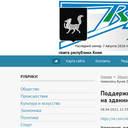
Последний номер:
7 Августа 2026 г
газета республики Коми
Карта сайта
Контакты
Ред
РУБРИКИ
Главная
Общес
появилась буква 
Общество
Поддержк
Происшествия
на здани
Культура и искусство
08.04.2022, 11:3
Экономика
Политика
https://vk.com/
Спорт
Учреждения ку