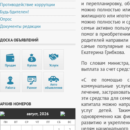
и перепланировку, о
Противодействие коррупции
можно полностью или 
Будь бдителен!
жилищного или ипотеч
Опрос
можно полностью и ср
Документы редакции
семьи активно польз
помог в приобретени
родителей направили 
ДОСКА ОБЪЯВЛЕНИЙ
самые популярные на
Екатерина Грибкова.
По словам министра,
Продам
Куплю
Услуги
выплата за счет средс
«С ее помощью се
Авто
коммунальные услуги,
Работа
Разное
объявления
лечение, застраховат
эти средства для семе
капитала можно напр
АРХИВ НОМЕРОВ
услуг детей. Таки
август
,
2026
одновременно как фин
развитию и укреплени
ПН
ВТ
СР
ЧТ
ПТ
СБ
ВС
целям национального п
1
2