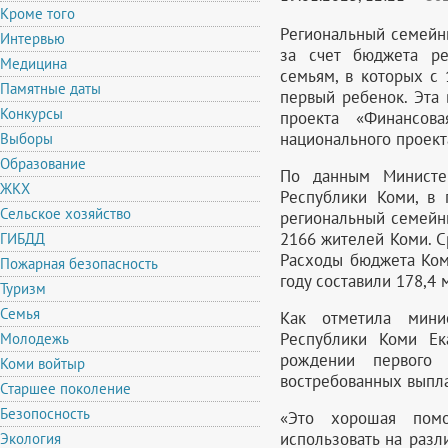
Кроме того
Региональный семейн
Интервью
за счет бюджета ре
Медицина
семьям, в которых с
Памятные даты
первый ребенок. Эта
Конкурсы
проекта «Финансов
национального проект
Выборы
Образование
По данным Министер
ЖКХ
Республики Коми, в
Сельское хозяйство
региональный семейн
2166 жителей Коми. С
ГИБДД
Расходы бюджета Ком
Пожарная безопасность
году составили 178,4 
Туризм
Семья
Как отметила мини
Республики Коми Ек
Молодежь
рождении первого
Коми войтыр
востребованных выпла
Старшее поколение
Безопосность
«Это хорошая помо
использовать на разл
Экология