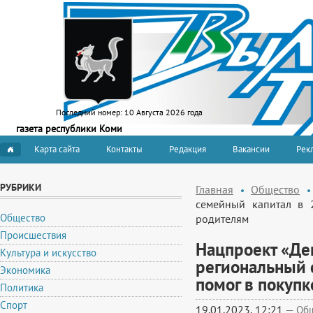
Последний номер:
10 Августа 2026 года
газета республики Коми
Карта сайта
Контакты
Редакция
Вакансии
Рекл
РУБРИКИ
Главная
Общество
семейный капитал в 
Общество
родителям
Происшествия
Нацпроект «Де
Культура и искусство
региональный 
Экономика
помог в покуп
Политика
Спорт
19.01.2023, 12:21
—
Об