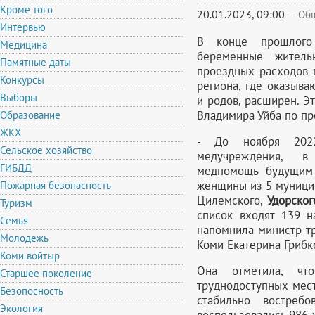
Кроме того
20.01.2023, 09:00
—
Об
Интервью
В конце прошлого 
Медицина
беременные житель
Памятные даты
проездных расходов 
Конкурсы
региона, где оказыв
Выборы
и родов, расширен. Э
Владимира Уйба по пр
Образование
ЖКХ
- До ноября 2022
Сельское хозяйство
медучреждения, в
ГИБДД
медпомощь будущим 
женщины из 5 муницип
Пожарная безопасность
Цилемского,
Удорског
Туризм
список входят 139 н
Семья
напомнила министр тр
Молодежь
Коми Екатерина Грибк
Коми войтыр
Она отметила, чт
Старшее поколение
труднодоступных мес
Безопосность
стабильно востреб
Экология
воспользовались 986 