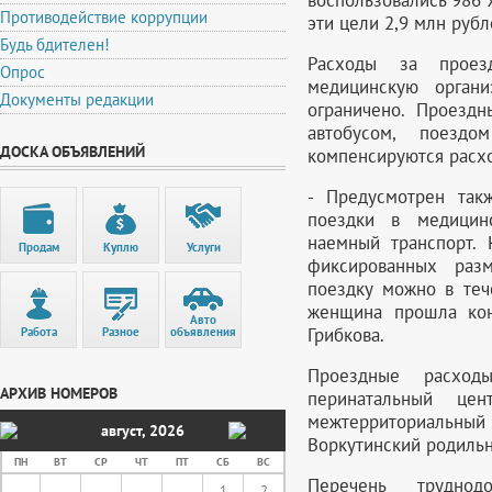
Противодействие коррупции
эти цели 2,9 млн рубл
Будь бдителен!
Расходы за прое
Опрос
медицинскую орган
Документы редакции
ограничено. Проезд
автобусом, поезд
ДОСКА ОБЪЯВЛЕНИЙ
компенсируются расхо
- Предусмотрен так
поездки в медицин
наемный транспорт. 
Продам
Куплю
Услуги
фиксированных разм
поездку можно в теч
женщина прошла кон
Авто
Грибкова.
Работа
Разное
объявления
Проездные расход
АРХИВ НОМЕРОВ
перинатальный цент
межтерриториальный р
август
,
2026
Воркутинский родиль
ПН
ВТ
СР
ЧТ
ПТ
СБ
ВС
Перечень труднод
1
2