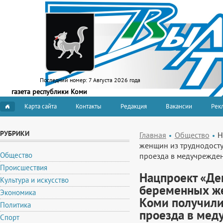
Последний номер:
7 Августа 2026 года
газета республики Коми
Карта сайта
Контакты
Редакция
Вакансии
Рекл
РУБРИКИ
Главная
Общество
Н
женщин из труднодосту
Общество
проезда в медучрежде
Происшествия
Нацпроект «Де
Культура и искусство
беременных же
Экономика
Коми получили
Политика
проезда в мед
Спорт