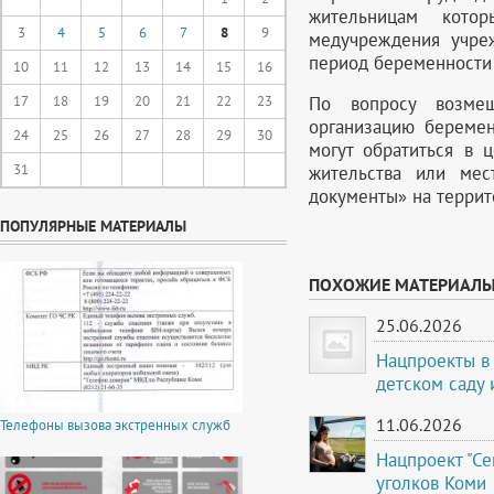
жительницам кото
3
4
5
6
7
8
9
медучреждения учре
период беременности 
10
11
12
13
14
15
16
По вопросу возме
17
18
19
20
21
22
23
организацию береме
24
25
26
27
28
29
30
могут обратиться в 
31
жительства или ме
документы» на террит
ПОПУЛЯРНЫЕ МАТЕРИАЛЫ
ПОХОЖИЕ МАТЕРИАЛ
25.06.2026
Нацпроекты в 
детском саду
11.06.2026
Телефоны вызова экстренных служб
Нацпроект "С
уголков Коми