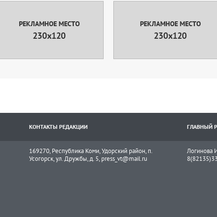
КОНТАКТЫ РЕДАКЦИИ
ГЛАВНЫЙ 
169270, Республика Коми, Удорский район, п.
Логинова И
Усогорск, ул. Дружбы, д. 5, press_vt@mail.ru
8(82135)3