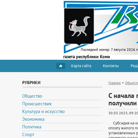
Последний номер:
7 Августа 2026 г
газета республики Коми
Карта сайта
Контакты
Ред
РУБРИКИ
Главная
Общест
С начала
Общество
получили
Происшествия
Культура и искусство
30.03.2023, 09:2
Экономика
Субсидия на опл
Политика
оплату жилого п
установленных 
Спорт
стоимости жили