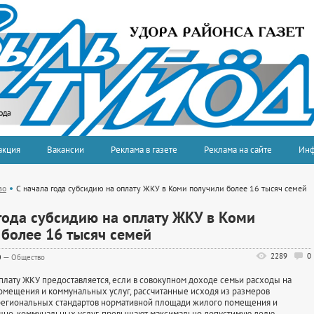
ода
акция
Вакансии
Реклама в газете
Реклама на сайте
Ин
во
С начала года субсидию на оплату ЖКУ в Коми получили более 16 тысяч семей
 года субсидию на оплату ЖКУ в Коми
 более 16 тысяч семей
2289
0
0
—
Общество
ату ЖКУ предоставляется, если в совокупном доходе семьи расходы на
омещения и коммунальных услуг, рассчитанные исходя из размеров
региональных стандартов нормативной площади жилого помещения и
щно-коммунальных услуг, превышают максимально допустимую долю