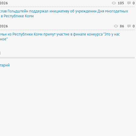
.2026
105
0
слав Гольдштейн поддержал инициативу об учреждении Дня многодетных
 в Республике Коми
.2026
86
0
емьи из Республики Коми примут участие в финале конкурса "Это у нас
ное"
И
тарий