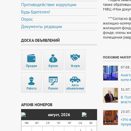
Противодействие коррупции
также обративши
МФЦ «Мои докум
Будь бдителен!
***Согласно фед
Опрос
жилищно-коммун
Документы редакции
жилищном фонде
фонде, члены жи
помещения (квар
ДОСКА ОБЪЯВЛЕНИЙ
ПОХОЖИЕ МАТЕ
Продам
Куплю
Услуги
07.08
Анаст
коми 
Авто
Работа
Разное
объявления
31.07
В. Пу
власт
АРХИВ НОМЕРОВ
23.07
август
,
2026
«Это 
ПН
ВТ
СР
ЧТ
ПТ
СБ
ВС
прора
1
2