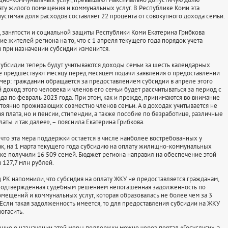
ату жилого помещения и коммунальных услуг. В Республике Коми эта
устимая доля расходов составляет 22 процента от совокупного дохода семьи.
занятости и социальной защиты Республики Коми Екатерина Грибкова
е жителей региона на то, что с 1 апреля текущего года порядок учета
 при назначении субсидии изменится.
бсидии теперь будут учитываются доходы семьи за шесть календарных
е предшествуют месяцу перед месяцем подачи заявления о предоставлении
мер: гражданин обращается за предоставлением субсидии в апреле этого
 доход этого человека и членов его семьи будет рассчитываться за период с
да по февраль 2023 года. При этом, как и прежде, принимаются во внимание
тоянно проживающих совместно членов семьи. А в доходах учитывается не
я плата, но и пенсии, стипендии, а также пособие по безработице, различные
аты и так далее», – пояснила Екатерина Грибкова.
то эта мера поддержки остается в числе наиболее востребованных у
ак, на 1 марта текущего года субсидию на оплату жилищно-коммунальных
ике получили 16 509 семей. Бюджет региона направил на обеспечение этой
127,7 млн рублей.
 напомнили, что субсидия на оплату ЖКУ не предоставляется гражданам,
ь подтвержденная судебным решением непогашенная задолженность по
мещений и коммунальных услуг, которая образовалась не более чем за 3
 Если такая задолженность имеется, то для предоставления субсидии на ЖКУ
огасить.
е о назначении этой меры поддержки можно через портал «Госуслуги», а