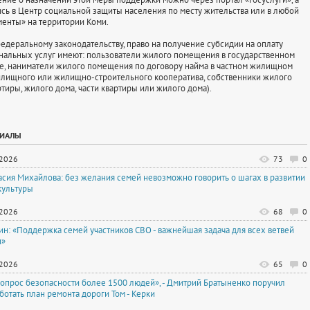
сь в Центр социальной защиты населения по месту жительства или в любой
енты» на территории Коми.
еральному законодательству, право на получение субсидии на оплату
альных услуг имеют: пользователи жилого помещения в государственном
, наниматели жилого помещения по договору найма в частном жилищном
лищного или жилищно-строительного кооператива, собственники жилого
тиры, жилого дома, части квартиры или жилого дома).
РИАЛЫ
.2026
73
0
асия Михайлова: без желания семей невозможно говорить о шагах в развитии
культуры
.2026
68
0
тин: «Поддержка семей участников СВО - важнейшая задача для всех ветвей
и»
.2026
65
0
вопрос безопасности более 1500 людей», - Дмитрий Братыненко поручил
ботать план ремонта дороги Том - Керки