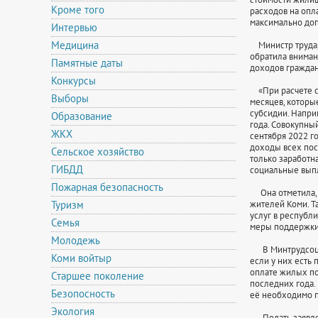
Кроме того
расходов на опл
максимально доп
Интервью
Медицина
Министр труда, 
обратила внимани
Памятные даты
доходов граждан
Конкурсы
«При расчете су
Выборы
месяцев, которы
субсидии. Напри
Образование
года. Совокупный
ЖКХ
сентября 2022 го
доходы всех пос
Сельское хозяйство
только заработна
ГИБДД
социальные выпл
Пожарная безопасность
Она отметила, ч
Туризм
жителей Коми. Т
услуг в республ
Семья
меры поддержки 
Молодежь
В Минтрудсоц РК
Коми войтыр
если у них ест
оплате жилых по
Старшее поколение
последних года.
Безопосность
её необходимо п
Экология
Подать заявлени