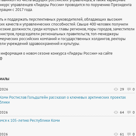
онкурс управленцев «Лидеры России» проводится по поручению Президента
рации с 2017 года.
ить и поддержать перспективных руководителей, обладающих высоким
их качеств и управленческих способностей. Свыше 400 человек получили
ысокие должности, среди которых главы регионов, мэры городов, заместители
нистров, председатели региональных правительств, топ-менеджеры
ерческих российских компаний и государственных холдингов, ректоры
тели учреждений здравоохранений и культуры.
информация о новом сезоне конкурса «Лидеры России» на сайте
рф
РИАЛЫ
.2026
29
0
 Коми Ростислав Гольдштейн рассказал о ключевых арктических проектах
блики
.2026
64
0
имся к 105-летию Республики Коми
.2026
61
0