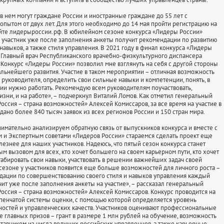
 в нем могут граждане России и иностранные граждане до 55 лет с
опытом от двух лет. Для этого необходимо до 14 мая пройти регистрацию на
йте лидерыроссии.рф. В юбилейном сезоне конкурса «Лидеры России»
участник уже после заполнения анкеты получит рекомендации по развитию
навыков, а также стиля управления. В 2021 году в финал конкурса «Лидеры
Главный врач Республиканского врачебно-физкультурного диспансера
«Конкурс «Лидеры России» позволил мне взглянуть на себя с другой стороны
дальнейшего развития. Участие в таком мероприятии – отличная возможность
 руководителя, определить свои сильные навыки и компетенции, понять, в
ии нужно работать. Рекомендую всем руководителям поучаствовать,
изни, и на работе», – подчеркнул Виталий Ломов. Как отметил генеральный
оссия – страна возможностей» Алексей Комиссаров, за все время на участие в
дано более 840 тысяч заявок из всех регионов России и 150 стран мира.
имательно анализируем обратную связь от выпускников конкурса и вместе с
и Экспертным советами «Лидеров России» стараемся сделать проект еще
лезнее для наших участников. Надеюсь, что пятый сезон конкурса станет
м вызовом для всех, кто хочет большего на своем карьерном пути, кто хочет
табировать свои навыки, участвовать в решении важнейших задач своей
 сезоне у участников появится еще больше возможностей для личного роста –
ации по совершенствованию своего стиля и навыков управления каждый
чит уже после заполнения анкеты на участие», – рассказал генеральный
оссия – страна возможностей» Алексей Комиссаров. Конкурс проводится на
пенчатой системы оценки, с помощью которой определяется уровень
ностей и управленческих качеств. Участников оценивают профессиональные
ле главных призов – грант в размере 1 млн рублей на обучение, возможность
аставником из числа ведущих российских управленцев, а также карьерные