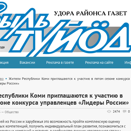
ода
акция
Вакансии
Реклама в газете
Реклама на сайте
Ин
во
Жители Республики Коми приглашаются к участию в пятом сезоне конкурса
еры России»
еспублики Коми приглашаются к участию в
зоне конкурса управленцев «Лидеры России»
2474
0
3
—
Общество
ей из России и зарубежья это возможность пройти комплексную оценку
х компетенций, получить индивидуальный план развития, познакомиться с
крупных компаний и вступить в сообщество лучших управленцев страны.