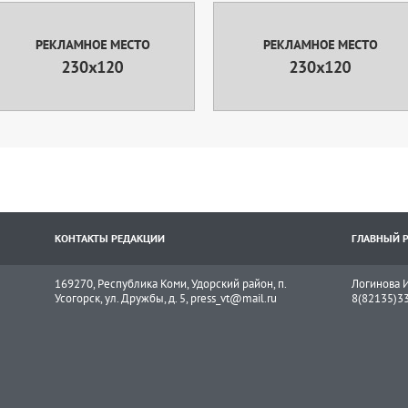
КОНТАКТЫ РЕДАКЦИИ
ГЛАВНЫЙ 
169270, Республика Коми, Удорский район, п.
Логинова И
Усогорск, ул. Дружбы, д. 5, press_vt@mail.ru
8(82135)3