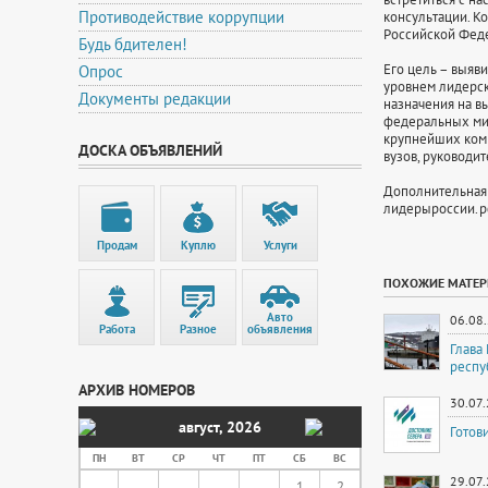
Противодействие коррупции
консультации. К
Российской Феде
Будь бдителен!
Его цель – выяв
Опрос
уровнем лидерск
Документы редакции
назначения на в
федеральных ми
крупнейших комм
ДОСКА ОБЪЯВЛЕНИЙ
вузов, руководи
Дополнительная 
лидерыроссии.
Продам
Куплю
Услуги
ПОХОЖИЕ МАТЕ
Авто
06.08
Работа
Разное
объявления
Глава
респу
АРХИВ НОМЕРОВ
30.07
август
,
2026
Готов
ПН
ВТ
СР
ЧТ
ПТ
СБ
ВС
29.07
1
2