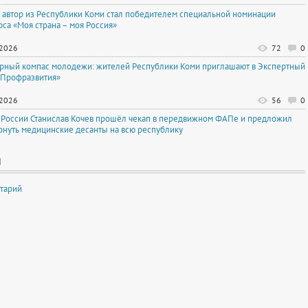
автор из Республики Коми стал победителем специальной номинации
рса «Моя страна – моя Россия»
.2026
72
0
рный компас молодежи: жителей Республики Коми приглашают в Экспертный
«Профразвития»
.2026
56
0
 России Станислав Кочев прошёл чекап в передвижном ФАПе и предложил
рнуть медицинские десанты на всю республику
И
тарий