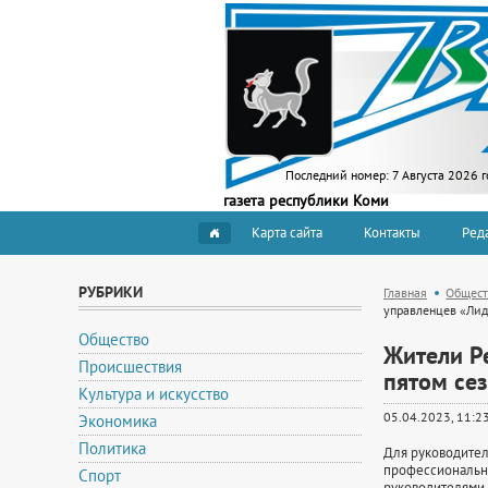
Последний номер:
7 Августа 2026 г
газета республики Коми
Карта сайта
Контакты
Ред
РУБРИКИ
Главная
Общест
управленцев «Лид
Общество
Жители Р
Происшествия
пятом се
Культура и искусство
05.04.2023, 11:2
Экономика
Политика
Для руководител
профессиональны
Спорт
руководителями 