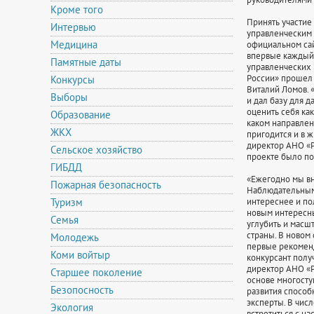
Кроме того
Принять участие
Интервью
управленческим 
Медицина
официальном са
впервые каждый 
Памятные даты
управленческих 
России» прошел 
Конкурсы
Виталий Ломов. 
Выборы
и дал базу для 
оценить себя как
Образование
каком направлен
ЖКХ
пригодится и в ж
директор АНО «Р
Сельское хозяйство
проекте было по
ГИБДД
«Ежегодно мы вн
Пожарная безопасность
Наблюдательным 
Туризм
интереснее и по
новым интересны
Семья
углубить и масш
страны. В новом
Молодежь
первые рекоменд
Коми войтыр
конкурсант полу
директор АНО «Р
Старшее поколение
основе многосту
Безопосность
развития способ
эксперты. В чис
Экология
встретиться с н