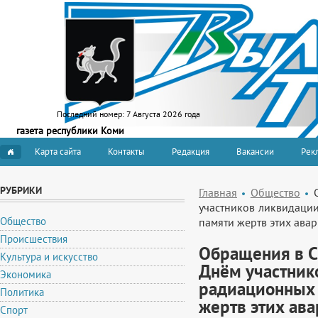
Последний номер:
7 Августа 2026 года
газета республики Коми
Карта сайта
Контакты
Редакция
Вакансии
Рекл
РУБРИКИ
Главная
Общество
участников ликвидаци
Общество
памяти жертв этих авар
Происшествия
Обращения в С
Культура и искусство
Днём участник
Экономика
радиационных 
Политика
жертв этих ава
Спорт