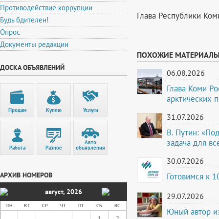
Противодействие коррупции
Глава Республики Ком
Будь бдителен!
Опрос
Документы редакции
ПОХОЖИЕ МАТЕРИАЛ
ДОСКА ОБЪЯВЛЕНИЙ
06.08.2026
Глава Коми Ро
арктических 
Продам
Куплю
Услуги
31.07.2026
В. Путин: «По
задача для вс
Авто
Работа
Разное
объявления
30.07.2026
АРХИВ НОМЕРОВ
Готовимся к 
август
,
2026
29.07.2026
ПН
ВТ
СР
ЧТ
ПТ
СБ
ВС
Юный автор и
1
2