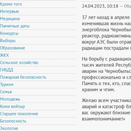
Кроме того
24.04.2023, 10:18
—
Об
Интервью
37 лет назад в апреле
Медицина
изменившая жизнь наш
Памятные даты
энергоблока Чернобы
Конкурсы
реактор, радиоактивн
Выборы
вокруг АЭС были отрав
радиации пострадали
Образование
ЖКХ
На борьбу с радиацион
Сельское хозяйство
тысяч жителей Респуб
ГИБДД
аварии на Чернобыльс
профессионально и сл
Пожарная безопасность
Память о тех, кто, спа
Туризм
храним и чтим.
Семья
Молодежь
Желаю всем участник
аварий и катастроф бл
Коми войтыр
вас окружают близкие
Старшее поколение
взаимопонимание!»
Безопосность
Экология