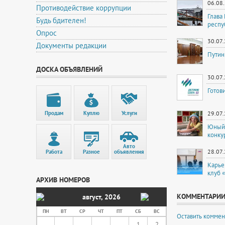
06.08
Противодействие коррупции
Глава
Будь бдителен!
респу
Опрос
30.07
Документы редакции
Путин
ДОСКА ОБЪЯВЛЕНИЙ
30.07
Готов
Продам
Куплю
Услуги
29.07
Юный 
конку
Авто
28.07
Работа
Разное
объявления
Карье
клуб 
АРХИВ НОМЕРОВ
КОММЕНТАРИ
август
,
2026
ПН
ВТ
СР
ЧТ
ПТ
СБ
ВС
Оставить коммен
1
2