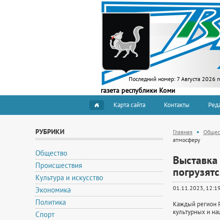
Последний номер:
7 Августа 2026 г
газета республики Коми
Карта сайта
Контакты
Ред
РУБРИКИ
Главная
Общес
атмосферу
Общество
Выставка 
Происшествия
погрузят
Культура и искусство
01.11.2023, 12:1
Экономика
Политика
Каждый регион Р
культурных и на
Спорт