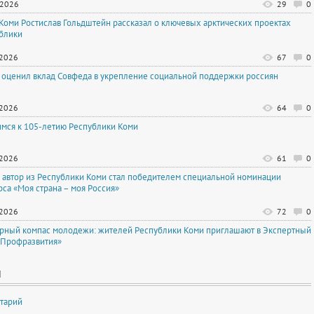
.2026
29
0
 Коми Ростислав Гольдштейн рассказал о ключевых арктических проектах
блики
.2026
67
0
 оценил вклад Совфеда в укрепление социальной поддержки россиян
.2026
64
0
имся к 105-летию Республики Коми
.2026
61
0
автор из Республики Коми стал победителем специальной номинации
рса «Моя страна – моя Россия»
.2026
72
0
рный компас молодежи: жителей Республики Коми приглашают в Экспертный
«Профразвития»
И
тарий