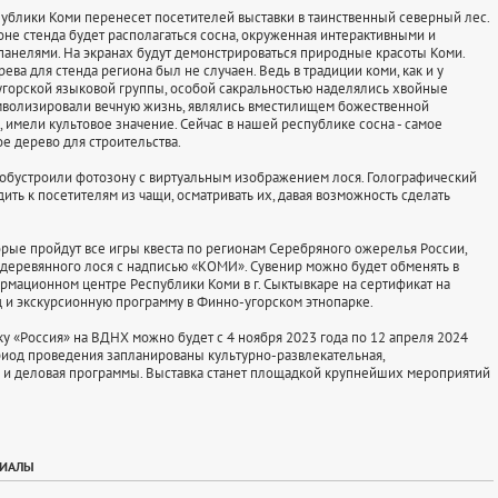
ублики Коми перенесет посетителей выставки в таинственный северный лес.
оне стенда будет располагаться сосна, окруженная интерактивными и
анелями. На экранах будут демонстрироваться природные красоты Коми.
ева для стенда региона был не случаен. Ведь в традиции коми, как и у
горской языковой группы, особой сакральностью наделялись хвойные
мволизировали вечную жизнь, являлись вместилищем божественной
 имели культовое значение. Сейчас в нашей республике сосна - самое
е дерево для строительства.
 обустроили фотозону с виртуальным изображением лося. Голографический
ить к посетителям из чащи, осматривать их, давая возможность сделать
орые пройдут все игры квеста по регионам Серебряного ожерелья России,
 деревянного лося с надписью «КОМИ». Сувенир можно будет обменять в
рмационном центре Республики Коми в г. Сыктывкаре на сертификат на
 и экскурсионную программу в Финно-угорском этнопарке.
ку «Россия» на ВДНХ можно будет с 4 ноября 2023 года по 12 апреля 2024
ериод проведения запланированы культурно-развлекательная,
 и деловая программы. Выставка станет площадкой крупнейших мероприятий
РИАЛЫ