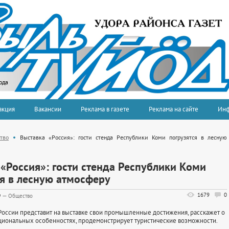
ода
акция
Вакансии
Реклама в газете
Реклама на сайте
Ин
тво
Выставка «Россия»: гости стенда Республики Коми погрузятся в лесную
«Россия»: гости стенда Республики Коми
ся в лесную атмосферу
1679
0
9
—
Общество
оссии представит на выставке свои промышленные достижения, расскажет о
циональных особенностях, продемонстрирует туристические возможности.