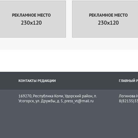
КОНТАКТЫ РЕДАКЦИИ
ГЛАВНЫЙ 
169270, Республика Коми, Удорский район, п.
Логинова И
Усогорск, ул. Дружбы, д. 5, press_vt@mail.ru
8(82135)3