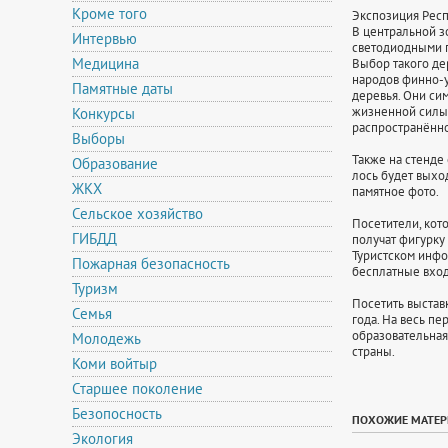
Кроме того
Экспозиция Респ
В центральной з
Интервью
светодиодными п
Медицина
Выбор такого дер
народов финно-у
Памятные даты
деревья. Они си
жизненной силы,
Конкурсы
распространённо
Выборы
Также на стенде
Образование
лось будет выход
ЖКХ
памятное фото.
Сельское хозяйство
Посетители, кот
ГИБДД
получат фигурку
Туристском инфо
Пожарная безопасность
бесплатные вход
Туризм
Посетить выстав
Семья
года. На весь п
образовательная
Молодежь
страны.
Коми войтыр
Старшее поколение
Безопосность
ПОХОЖИЕ МАТЕ
Экология