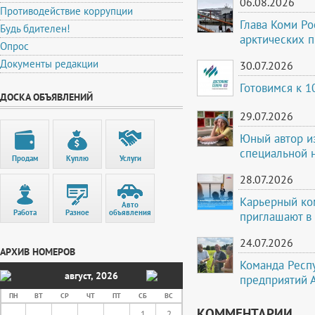
06.08.2026
Противодействие коррупции
Глава Коми Ро
Будь бдителен!
арктических 
Опрос
Документы редакции
30.07.2026
Готовимся к 
ДОСКА ОБЪЯВЛЕНИЙ
29.07.2026
Юный автор и
специальной 
Продам
Куплю
Услуги
28.07.2026
Карьерный ко
Авто
Работа
Разное
объявления
приглашают в
24.07.2026
АРХИВ НОМЕРОВ
Команда Респ
август
,
2026
предприятий 
ПН
ВТ
СР
ЧТ
ПТ
СБ
ВС
КОММЕНТАРИИ
1
2