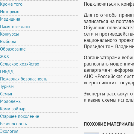
Подключиться к конфе
Кроме того
Интервью
Для того чтобы приня
Медицина
записаться на портале
Памятные даты
Обучение пользовател
сети и противодейств
Конкурсы
национального проект
Выборы
Президентом Владими
Образование
ЖКХ
Организаторами веби
распознать мошенниче
Сельское хозяйство
департамент информац
ГИБДД
АНО «Российская сист
Пожарная безопасность
всероссийских госуда
Туризм
Эксперты расскажут о 
Семья
и какие схемы испол
Молодежь
Коми войтыр
Старшее поколение
Безопосность
ПОХОЖИЕ МАТЕРИАЛ
Экология