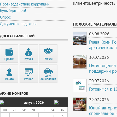
клиентоцентричность.
Противодействие коррупции
Будь бдителен!
Опрос
Документы редакции
ПОХОЖИЕ МАТЕРИАЛ
06.08.2026
ДОСКА ОБЪЯВЛЕНИЙ
Глава Коми Ро
арктических 
30.07.2026
Продам
Куплю
Услуги
Путин оценил
поддержки ро
Авто
Работа
Разное
объявления
30.07.2026
Готовимся к 
АРХИВ НОМЕРОВ
29.07.2026
август
,
2026
Юный автор и
ПН
ВТ
СР
ЧТ
ПТ
СБ
ВС
специальной 
1
2