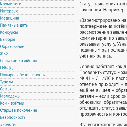
Статус заявления ото
Кроме того
заявления. Например:
Интервью
Медицина
«Зарегистрировано на 
Памятные даты
подтверждения истёк»,
рассмотрения заявлен
Конкурсы
комментарии по заявл
Выборы
оказывает услугу. Узн
Образование
поданным за последни
ЖКХ
учётная запись.
Сельское хозяйство
Сервис работает как д
ГИБДД
Проверить статус мож
Пожарная безопасность
МФЦ – СНИЛС и паспо
Туризм
ответ не приходит: – 
Семья
ещё не вышел – обрат
детали – если срок ок
Молодежь
обновился, обратитес
Коми войтыр
отследить статус зая
Старшее поколение
прозрачность и контр
Безопосность
Эта возможность явля
Экология