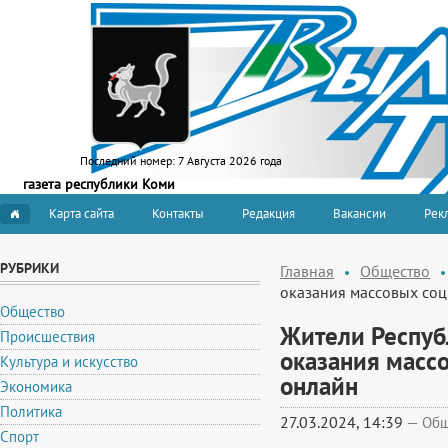
Последний номер:
7 Августа 2026 года
газета республики Коми
Карта сайта
Контакты
Редакция
Вакансии
Рекл
РУБРИКИ
Главная
Общество
оказания массовых соц
Общество
Жители Республ
Происшествия
оказания масс
Культура и искусство
онлайн
Экономика
Политика
27.03.2024, 14:39
—
Общ
Спорт