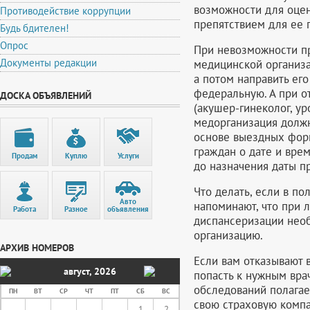
возможности для оцен
Противодействие коррупции
препятствием для ее 
Будь бдителен!
Опрос
При невозможности п
Документы редакции
медицинской организа
а потом направить его
федеральную. А при о
ДОСКА ОБЪЯВЛЕНИЙ
(акушер-гинеколог, у
медорганизация должн
основе выездных фор
граждан о дате и вре
Продам
Куплю
Услуги
до назначения даты п
Что делать, если в п
Авто
напоминают, что при
Работа
Разное
объявления
диспансеризации нео
организацию.
АРХИВ НОМЕРОВ
Если вам отказывают 
август
,
2026
попасть к нужным вра
обследований полагае
ПН
ВТ
СР
ЧТ
ПТ
СБ
ВС
свою страховую компа
1
2