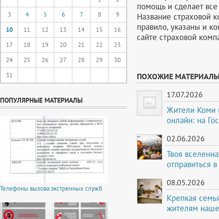
помощь и сделает все
3
4
5
6
7
8
9
Название страховой к
правило, указаны и ко
10
11
12
13
14
15
16
сайте страховой комп
17
18
19
20
21
22
23
24
25
26
27
28
29
30
31
ПОХОЖИЕ МАТЕРИАЛ
17.07.2026
ПОПУЛЯРНЫЕ МАТЕРИАЛЫ
Жители Коми м
онлайн: на Го
02.06.2026
Твоя вселенна
отправиться в
08.05.2026
Телефоны вызова экстренных служб
Крепкая семья
жителям наше