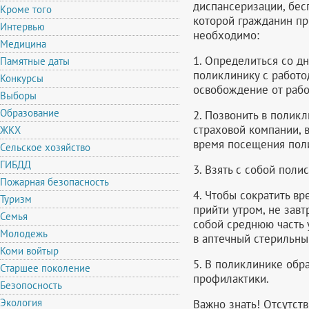
диспансеризации, бесп
Кроме того
которой гражданин п
Интервью
необходимо:
Медицина
1. Определиться со дн
Памятные даты
поликлинику с работо
Конкурсы
освобождение от рабо
Выборы
Образование
2. Позвонить в полик
страховой компании, 
ЖКХ
время посещения пол
Сельское хозяйство
ГИБДД
3. Взять с собой поли
Пожарная безопасность
4. Чтобы сократить вр
Туризм
прийти утром, не завт
Семья
собой среднюю часть 
Молодежь
в аптечный стерильны
Коми войтыр
5. В поликлинике обра
Старшее поколение
профилактики.
Безопосность
Экология
Важно знать! Отсутст