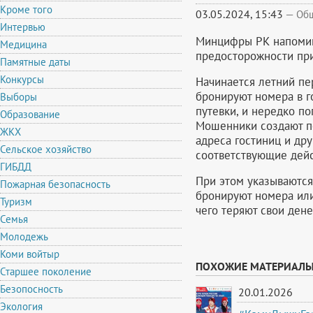
Кроме того
03.05.2024, 15:43
—
Об
Интервью
Минцифры РК напомин
Медицина
предосторожности при
Памятные даты
Конкурсы
Начинается летний пе
бронируют номера в г
Выборы
путевки, и нередко п
Образование
Мошенники создают п
ЖКХ
адреса гостиниц и др
Сельское хозяйство
соответствующие дейс
ГИБДД
При этом указываютс
Пожарная безопасность
бронируют номера или
Туризм
чего теряют свои ден
Семья
Молодежь
Коми войтыр
ПОХОЖИЕ МАТЕРИАЛ
Старшее поколение
Безопосность
20.01.2026
Экология