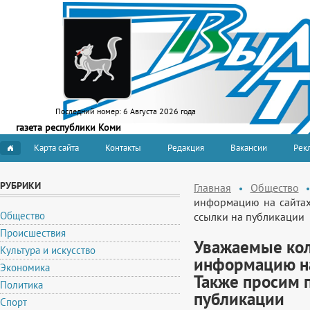
Последний номер:
6 Августа 2026 года
газета республики Коми
Карта сайта
Контакты
Редакция
Вакансии
Рекл
РУБРИКИ
Главная
Общество
информацию на сайтах 
Общество
ссылки на публикации
Происшествия
Уважаемые кол
Культура и искусство
информацию на
Экономика
Также просим 
Политика
публикации
Спорт