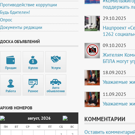
#КомиЛыжиГор
Противодействие коррупции
поддержать л
Будь бдителен!
29.10.2025
Опрос
Нацпроект «Се
Документы редакции
1262 социаль
ДОСКА ОБЪЯВЛЕНИЙ
09.10.2025
Жителям Коми
БПЛА могут у
Продам
Куплю
Услуги
18.09.2025
Уважаемые жи
Авто
Работа
Разное
объявления
11.09.2025
Уважаемые жи
АРХИВ НОМЕРОВ
август
,
2026
КОММЕНТАРИИ
ПН
ВТ
СР
ЧТ
ПТ
СБ
ВС
Оставить комментари
1
2