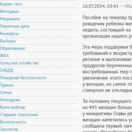
Кроме того
16.07.2024, 10:41
—
Общ
Интервью
Пособие на покупку 
Медицина
рождения ребенка же
Памятные даты
недель, состоящей на
Конкурсы
организации нашего р
Выборы
Эта мера поддержки б
Образование
требований к возраст
ЖКХ
регионе и выплачивае
Сельское хозяйство
продуктов беременны
ГИБДД
востребованных мер п
увеличение этого пос
Пожарная безопасность
у женщин, но самое г
Туризм
стимулом не откладыв
Семья
Молодежь
За половину текущего
на 445 женщин больше,
Коми войтыр
у инициативы Главы 
Старшее поколение
женщин наметились ус
Безопосность
сообщила первый заме
Экология
защиты Республики Ко