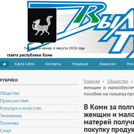
Последний номер:
6 Августа 2026 года
газета республики Коми
Карта сайта
Контакты
Редакция
Вакансии
Рекл
РУБРИКИ
Главная
Общество
женщин и малообеспе
Общество
пособия на покупку пр
Происшествия
В Коми за пол
Культура и искусство
женщин и мал
Экономика
матерей получ
Политика
покупку проду
Спорт