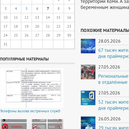
территории Коми. А з
беременным женщинам
3
4
5
6
7
8
9
10
11
12
13
14
15
16
17
18
19
20
21
22
23
ПОХОЖИЕ МАТЕРИАЛ
24
25
26
27
28
29
30
28.05.2026
31
67 тысяч жите
дня праймери
ПОПУЛЯРНЫЕ МАТЕРИАЛЫ
27.05.2026
Региональные
в отдалённые
27.05.2026
52 тысяч жите
дня праймери
Телефоны вызова экстренных служб
26.05.2026
29 тысяч жите