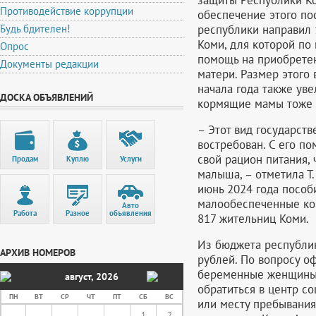
Противодействие коррупции
обеспечение этого по
республики направил 
Будь бдителен!
Коми, для которой по
Опрос
помощь на приобрете
Документы редакции
матери. Размер этого
начала года также ув
ДОСКА ОБЪЯВЛЕНИЙ
кормящие мамы тоже 
– Этот вид государст
востребован. С его 
свой рацион питания, 
Продам
Куплю
Услуги
малыша, – отметила Т.
июнь 2024 года пособ
малообеспеченные кор
Авто
Работа
Разное
объявления
817 жительниц Коми.
Из бюджета республик
АРХИВ НОМЕРОВ
рублей. По вопросу о
беременные женщины 
август
,
2026
обратиться в центр с
ПН
ВТ
СР
ЧТ
ПТ
СБ
ВС
или месту пребывания
1
2