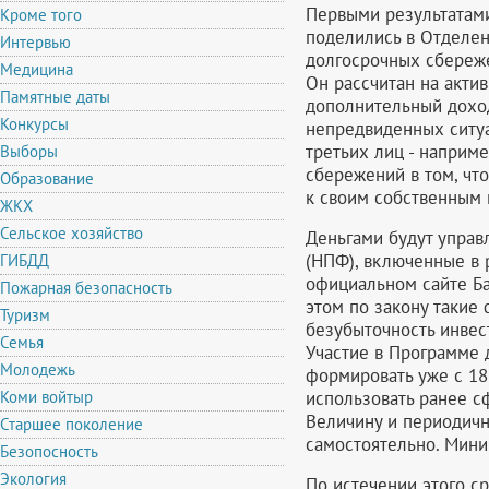
Первыми результатам
Кроме того
поделились в Отделен
Интервью
долгосрочных сбереже
Медицина
Он рассчитан на акти
Памятные даты
дополнительный доход
Конкурсы
непредвиденных ситуа
третьих лиц - наприм
Выборы
сбережений в том, что
Образование
к своим собственным 
ЖКХ
Сельское хозяйство
Деньгами будут управ
(НПФ), включенные в 
ГИБДД
официальном сайте Ба
Пожарная безопасность
этом по закону такие
Туризм
безубыточность инвес
Семья
Участие в Программе 
Молодежь
формировать уже с 18
использовать ранее 
Коми войтыр
Величину и периодичн
Старшее поколение
самостоятельно. Мини
Безопосность
Экология
По истечении этого с