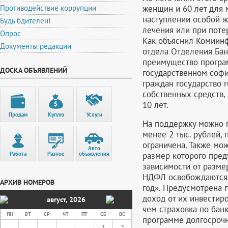
женщин и 60 лет для 
Противодействие коррупции
наступлении особой ж
Будь бдителен!
лечения или при поте
Опрос
Как объяснил Комиинф
Документы редакции
отдела Отделения Бан
преимущество програ
ДОСКА ОБЪЯВЛЕНИЙ
государственном софи
граждан государство г
собственных средств,
10 лет.
Продам
Куплю
Услуги
На поддержку можно п
менее 2 тыс. рублей,
ограничена. Также мо
Авто
размер которого преду
Работа
Разное
объявления
зависимости от разме
НДФЛ освобождаются 
АРХИВ НОМЕРОВ
год». Предусмотрена 
доход от их инвестиро
август
,
2026
чем страховка по бан
ПН
ВТ
СР
ЧТ
ПТ
СБ
ВС
программе долгосрочн
1
2