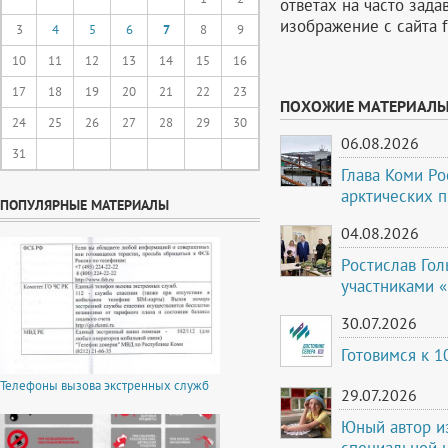
ответах на часто зад
изображение с сайта f
3
4
5
6
7
8
9
10
11
12
13
14
15
16
17
18
19
20
21
22
23
ПОХОЖИЕ МАТЕРИАЛ
24
25
26
27
28
29
30
06.08.2026
31
Глава Коми Ро
арктических 
ПОПУЛЯРНЫЕ МАТЕРИАЛЫ
04.08.2026
Ростислав Гол
участниками 
30.07.2026
Готовимся к 
Телефоны вызова экстренных служб
29.07.2026
Юный автор и
специальной 